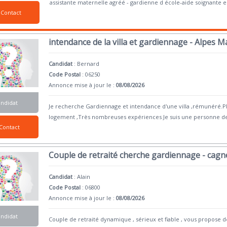
assistante maternelle agréé - gardienne d école-aide soignante 
Contact
intendance de la villa et gardiennage - Alpes 
Candidat
:
Bernard
Code Postal
: 06250
Annonce mise à jour le :
08/08/2026
andidat
Je recherche Gardiennage et intendance d'une villa ,rémunéré.P
logement ,Très nombreuses expériences Je suis une personne d
Contact
Couple de retraité cherche gardiennage - cagn
Candidat
:
Alain
Code Postal
: 06800
Annonce mise à jour le :
08/08/2026
andidat
Couple de retraité dynamique , sérieux et fiable , vous propose 