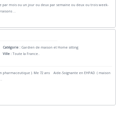
e par mois ou un jour ou deux par semaine ou deux ou trois week-
vraisons
...
Catégorie :
Gardien de maison et Home sitting
Ville :
Toute la France..
tition pharmaceutique ). Me 72 ans Aide-Soignante en EHPAD ( maison
..