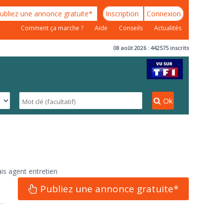
ubliez une annonce gratuite*
Inscription
Connexion
Comment ça marche ?
Aide
Conseils
Actualités
08 août 2026 : 442575 inscrits
Ok
is agent entretien
Publiez une annonce gratuite*