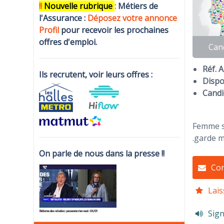
!!
N
ouvelle rubrique
:
Métiers de
l'Assurance :
Déposez votre annonce
Profi
l
pour recevoir les prochaines
offres d'emploi.
Can
Réf. 
Ils recrutent, voir leurs offres :
Dispon
Candi
Femme se
.garde 
On parle de nous dans la presse !!
Con
Lais
Sign