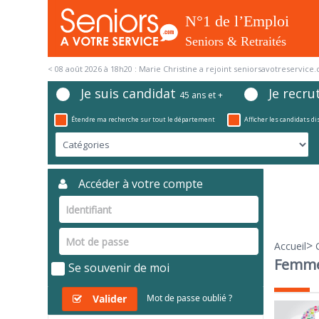
< 08 août 2026 à 18h08 : Corinne a rejoint seniorsavotreservice.com >
Je suis candidat
Je recru
45 ans et +
Étendre ma recherche sur tout le département
Afficher les candidats d
Accéder à votre compte
>
Accueil
Femme 
Se souvenir de moi
Valider
Mot de passe oublié ?