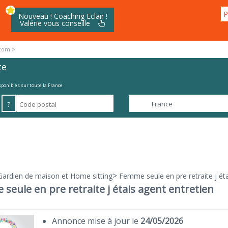
P
Nouveau ! Coaching Eclair !
Valérie vous conseille
te
isponibles sur toute la France
?
>
Gardien de maison et Home sitting
Femme seule en pre retraite j éta
seule en pre retraite j étais agent entretien
Annonce mise à jour le
24/05/2026