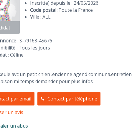
Inscrit(e) depuis le : 24/05/2026
Code postal
:
Toute la France
Ville
: ALL
didat
Annonce :
S-79163-45676
ibilité :
Tous les jours
dat
:
Céline
ule avc un petit chien .encienne agend communa.entretient 
maison mi temps demander pour plus infos
tact par email
Contact par téléphone
ser un avis
aler un abus