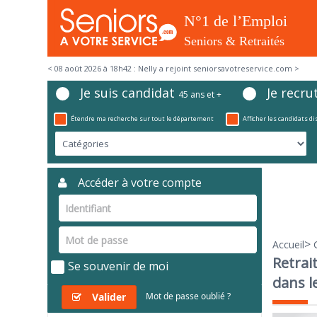
< 08 août 2026 à 18h42 : Nelly a rejoint seniorsavotreservice.com >
Je suis candidat
Je recru
45 ans et +
Étendre ma recherche sur tout le département
Afficher les candidats d
Accéder à votre compte
>
Accueil
Retrai
Se souvenir de moi
dans l
Valider
Mot de passe oublié ?