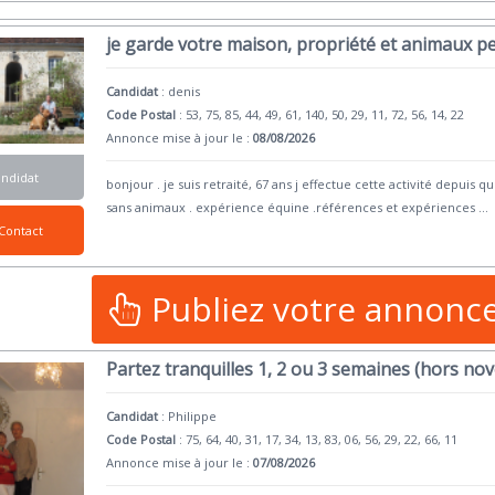
je garde votre maison, propriété et animaux 
Candidat
:
denis
Code Postal
: 53, 75, 85, 44, 49, 61, 140, 50, 29, 11, 72, 56, 14, 22
Annonce mise à jour le :
08/08/2026
andidat
bonjour . je suis retraité, 67 ans j effectue cette activité depuis q
sans animaux . expérience équine .références et expériences
...
Contact
Publiez votre annonc
Partez tranquilles 1, 2 ou 3 semaines (hors no
Candidat
:
Philippe
Code Postal
: 75, 64, 40, 31, 17, 34, 13, 83, 06, 56, 29, 22, 66, 11
Annonce mise à jour le :
07/08/2026