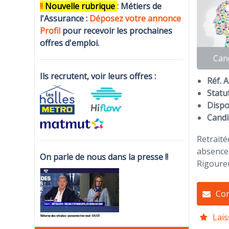
!!
N
ouvelle rubrique
:
Métiers de
l'Assurance :
Déposez votre annonce
Profi
l
pour recevoir les prochaines
offres d'emploi.
Can
Ils recrutent, voir leurs offres :
Réf. 
Statut
Dispon
Candi
Retraité
absences
On parle de nous dans la presse !!
Rigoureu
Con
Lais