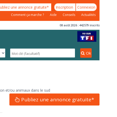
ubliez une annonce gratuite*
Inscription
Connexion
Comment ça marche ?
Aide
Conseils
Actualités
08 août 2026 : 442579 inscrits
Ok
son et/ou animaux dans le sud
Publiez une annonce gratuite*