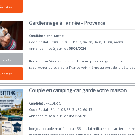
Contact
Gardiennage à l'année - Provence
Candidat
:
Jean-Michel
Code Postal
: 83000, 66000, 11000, 06000, 3400, 30000, 64000
Annonce mise à jour le :
05/08/2026
andidat
Bonjour, j'ai 64 ans et je cherche à un poste de gardien d'une ma
rapprocher du sud de la France voir même au bort de la côte pe
Contact
Couple en camping-car garde votre maison
Candidat
:
FREDERIC
Code Postal
: 34, 11, 06, 83, 31, 30, 66, 13
Annonce mise à jour le :
05/08/2026
bonjour couple marié depuis 35 ans lui militaire de carrière en 
gardiennage dans résidence gruissan audeNous sommes en cam