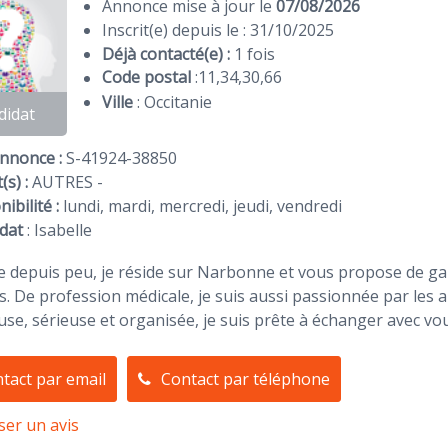
Annonce mise à jour le
07/08/2026
Inscrit(e) depuis le : 31/10/2025
Déjà contacté(e) :
1 fois
Code postal
:
11
,
34
,
30
,
66
Ville
: Occitanie
didat
Annonce :
S-41924-38850
(s) :
AUTRES -
ibilité :
lundi, mardi, mercredi, jeudi, vendredi
dat
:
Isabelle
e depuis peu, je réside sur Narbonne et vous propose de g
. De profession médicale, je suis aussi passionnée par les
se, sérieuse et organisée, je suis prête à échanger avec vo
tact par email
Contact par téléphone
ser un avis