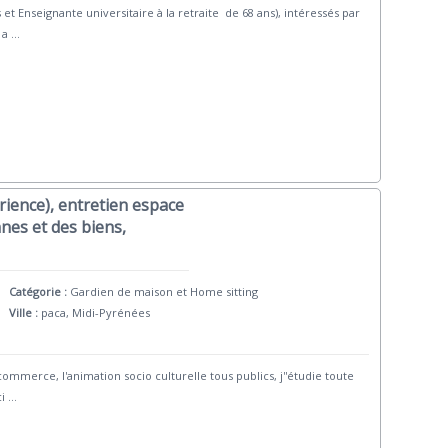
et Enseignante universitaire à la retraite de 68 ans), intéressés par
 a
...
rience), entretien espace
nes et des biens,
Catégorie :
Gardien de maison et Home sitting
Ville :
paca, Midi-Pyrénées
commerce, l'animation socio culturelle tous publics, j''étudie toute
i
...