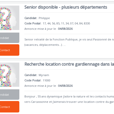
Senior disponible - plusieurs départements
Candidat
:
Philippe
Code Postal
: 17, 44, 56, 85, 11, 34, 07, 04, 84, 8330
Annonce mise à jour le :
04/08/2026
andidat
Senior retraité de la Fonction Publique, je vis seul.Passionné d
(vacances, déplacements...).
...
Contact
Recherche location contre gardiennage dans l
Candidat
:
Myriam
Code Postal
: 11000
Annonce mise à jour le :
04/08/2026
andidat
Bonjour , 55 ans dynamique j’adore la nature et les contacts hum
vers Carcassonne et j’aimerais trouver une location contre du ga
Contact