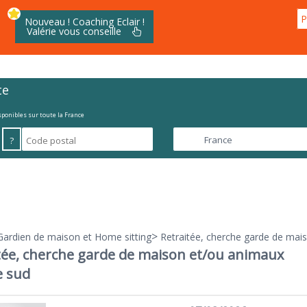
P
Nouveau ! Coaching Eclair !
Valérie vous conseille
te
isponibles sur toute la France
?
>
Gardien de maison et Home sitting
Retraitée, cherche garde de mai
tée, cherche garde de maison et/ou animaux
e sud