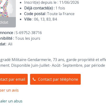
Inscrit(e) depuis le : 11/06/2026
Déjà contacté(e) :
1 fois
Code postal
:
Toute la France
Ville
: 06, 13, 83, 84
didat
Annonce :
S-69752-38716
ibilité :
Tous les jours
dat
:
Ali
 gradé Militaire-Gendarmerie, 73 ans, garde propriété et eff
ent. Disponible Juin-Juillet- Août- Septembre, par périod
tact par email
Contact par téléphone
ser un avis
aler un abus