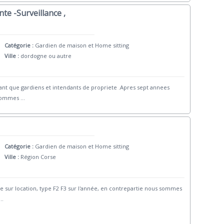
te -Surveillance ,
Catégorie :
Gardien de maison et Home sitting
Ville :
dordogne ou autre
nt que gardiens et intendants de propriete .Apres sept annees
s sommes
...
Catégorie :
Gardien de maison et Home sitting
Ville :
Région Corse
ge sur location, type F2 F3 sur l'année, en contrepartie nous sommes
..