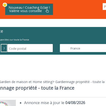
P
Nouveau ! Coaching Eclair !
Valérie vous conseille
te
isponibles sur toute la France
?
>
Gardien de maison et Home sitting
Gardiennage propriété - toute la
nnage propriété - toute la France
Annonce mise à jour le
04/08/2026