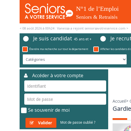
< 08 août 2026 à 00h24 : Vanessa a rejoint seniorsavotreservice.com >
Je suis candidat
Je recru
45 ans et +
Étendre ma recherche sur tout le département
Afficher les candidats d
Accéder à votre compte
>
Accueil
Gardie
Se souvenir de moi
Valider
Mot de passe oublié ?