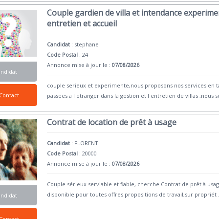
Couple gardien de villa et intendance experimen
entretien et accueil
Candidat
:
stephane
Code Postal
: 24
Annonce mise à jour le :
07/08/2026
andidat
couple serieux et experimente,nous proposons nos services en ta
Contact
passees a l etranger dans la gestion et l entretien de villas ,nou
Contrat de location de prêt à usage
Candidat
:
FLORENT
Code Postal
: 20000
Annonce mise à jour le :
07/08/2026
Couple sérieux serviable et fiable, cherche Contrat de prêt à usa
disponible pour toutes offres propositions de travail,sur propriét
.
andidat
Contact