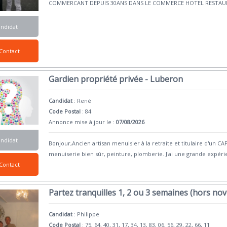
COMMERCANT DEPUIS 30ANS DANS LE COMMERCE HOTEL RESTAU
andidat
Contact
Gardien propriété privée - Luberon
Candidat
:
René
Code Postal
: 84
Annonce mise à jour le :
07/08/2026
andidat
Bonjour,Ancien artisan menuisier à la retraite et titulaire d'un 
menuiserie bien sûr, peinture, plomberie. J'ai une grande expéri
Contact
Partez tranquilles 1, 2 ou 3 semaines (hors no
Candidat
:
Philippe
Code Postal
: 75, 64, 40, 31, 17, 34, 13, 83, 06, 56, 29, 22, 66, 11