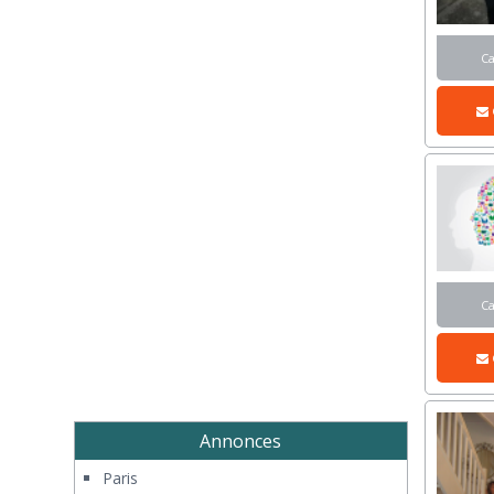
C
C
Annonces
Paris