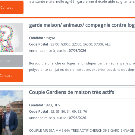
assistante maternelle agréé - gardienne d école-aide soignante 
Contact
garde maison/ animaux/ compagnie contre lo
Candidat
:
Ingrid
Code Postal
: 83700, 83000, 22000, 56000, 07000, ALL
Annonce mise à jour le :
07/08/2026
andidat
Bonjour, je cherche un logement indépendant en échange je propo
polyvalente car j'ai eu de nombreuses expériences dans des dom
Contact
Couple Gardiens de maison très actifs
Candidat
:
JACQUES
Code Postal
: 62, 59, 80, 34, 09, 83, 76
Annonce mise à jour le :
07/08/2026
COUPLE MR 59A MME 64A TRES ACTIF CHERCHONS GARDIENNA