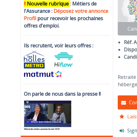
!!
N
ouvelle rubrique
:
Métiers de
l'Assurance :
Déposez votre annonce
Profi
l
pour recevoir les prochaines
offres d'emploi.
Can
Réf. 
Ils recrutent, voir leurs offres :
Dispon
Candi
Retraité
hébergem
On parle de nous dans la presse !!
Con
Lais
Sign