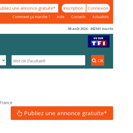
ubliez une annonce gratuite*
Inscription
Connexion
Comment ça marche ?
Aide
Conseils
Actualités
08 août 2026 : 442541 inscrits
Ok
 France
Publiez une annonce gratuite*