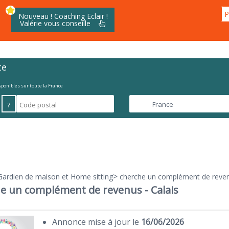
P
Nouveau ! Coaching Eclair !
Valérie vous conseille
te
isponibles sur toute la France
?
>
Gardien de maison et Home sitting
cherche un complément de revenu
e un complément de revenus - Calais
Annonce mise à jour le
16/06/2026