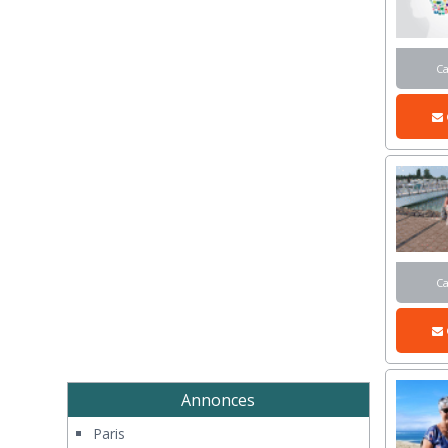
C
C
Annonces
Paris