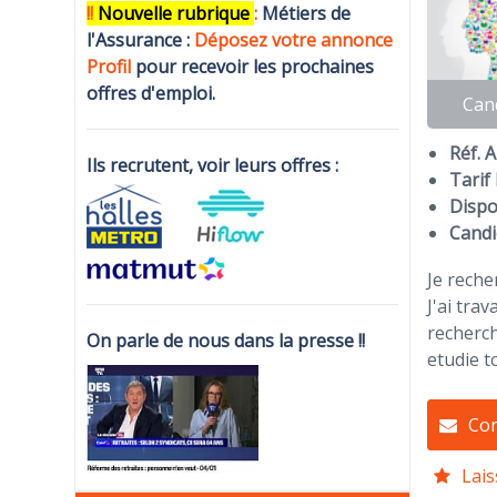
!!
N
ouvelle rubrique
:
Métiers de
l'Assurance :
Déposez votre annonce
Profi
l
pour recevoir les prochaines
offres d'emploi.
Can
Réf. 
Ils recrutent, voir leurs offres :
Tarif 
Dispon
Candi
Je rech
J'ai tra
recherch
On parle de nous dans la presse !!
etudie t
Con
Lais