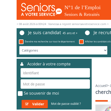
< 08 août 2026 à 00h24 : Vanessa a rejoint seniorsavotreservice.com >
Je suis candidat
Je recru
45 ans et +
Étendre ma recherche sur tout le département
Afficher les candidats d
Accéder à votre compte
>
Accueil
cherch
Se souvenir de moi
Valider
Mot de passe oublié ?