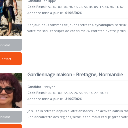
Candidat
:
philippe
Code Postal
: 59, 62, 80, 76, 50, 35, 22, 56, 44, 85, 17, 33, 40, 11, 67
Annonce mise à jour le :
01/08/2026
Bonjour, nous sommes de jeunes retraités, dynamiques, sérieux, d
votre maison, s'occuper de vos animaux, entretenir votre jardin,
andidat
Contact
Gardiennage maison - Bretagne, Normandie
Candidat
:
Evelyne
Code Postal
: 02, 60, 80, 62, 22, 29, 56, 35, 14, 27, 50, 61
Annonce mise à jour le :
31/07/2026
Je suis à la retraite depuis quatre ansAprès une activité dans la
andidat
une découverte des régions.J’aime les animaux et si je garde vot