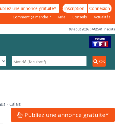
ubliez une annonce gratuite*
Inscription
Connexion
Comment ça marche ?
Aide
Conseils
Actualités
08 août 2026 : 442541 inscrits
Ok
s - Calais
Publiez une annonce gratuite*