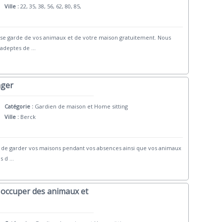
Ville :
22, 35, 38, 56, 62, 80, 85,
ose garde de vos animaux et de votre maison gratuitement. Nous
 adeptes de
...
nger
Catégorie :
Gardien de maison et Home sitting
Ville :
Berck
s de garder vos maisons pendant vos absences ainsi que vos animaux
is d
...
s'occuper des animaux et