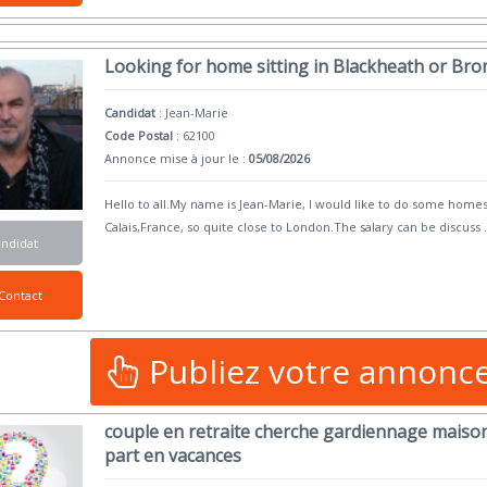
Looking for home sitting in Blackheath or Br
Candidat
:
Jean-Marie
Code Postal
: 62100
Annonce mise à jour le :
05/08/2026
Hello to all.My name is Jean-Marie, I would like to do some homesi
Calais,France, so quite close to London.The salary can be discuss
.
andidat
Contact
Publiez votre annonc
couple en retraite cherche gardiennage maison
part en vacances