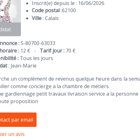
Inscrit(e) depuis le : 16/06/2026
Code postal
:
62100
Ville
: Calais
didat
Annonce :
S-80700-63033
horaire :
12 €
-
Tarif jour :
70 €
ibilité :
Tous les jours
dat
:
Jean-Marie
erche un complément de revenus quelque heure dans la sema
vailler comme concierge a la chambre de métiers.
e gardiennage petit travaux livraison service a la personne
oute proposition
tact par email
ser un avis