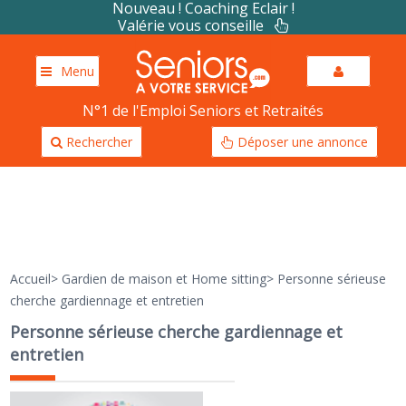
Nouveau ! Coaching Eclair !
Valérie vous conseille
Menu
N°1 de l'Emploi Seniors et Retraités
Rechercher
Déposer une annonce
Accueil
>
Gardien de maison et Home sitting
>
Personne sérieuse
cherche gardiennage et entretien
Personne sérieuse cherche gardiennage et
entretien