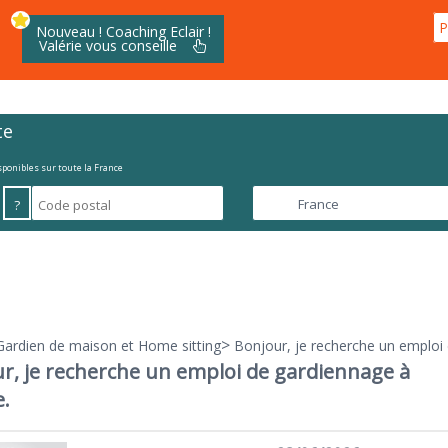
P
Nouveau ! Coaching Eclair !
Valérie vous conseille
te
isponibles sur toute la France
?
>
Gardien de maison et Home sitting
Bonjour, je recherche un emploi 
r, je recherche un emploi de gardiennage à
e.