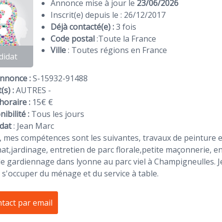
Annonce mise à jour le
23/06/2026
Inscrit(e) depuis le : 26/12/2017
Déjà contacté(e) :
3 fois
Code postal
:
Toute la France
Ville
: Toutes régions en France
didat
Annonce :
S-15932-91488
(s) :
AUTRES -
horaire :
15€ €
ibilité :
Tous les jours
dat
:
Jean Marc
 mes compétences sont les suivantes, travaux de peinture e
nat,jardinage, entretien de parc florale,petite maçonnerie, en
e gardiennage dans lyonne au parc viel à Champigneulles. J
s'occuper du ménage et du service à table.
tact par email