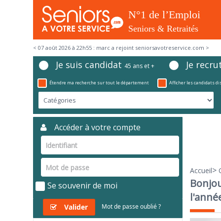
< 07 août 2026 à 22h55 : marc a rejoint seniorsavotreservice.com >
Je suis candidat
Je recru
45 ans et +
Étendre ma recherche sur tout le département
Afficher les candidats d
Accéder à votre compte
>
Accueil
Bonjou
Se souvenir de moi
l'anné
Valider
Mot de passe oublié ?