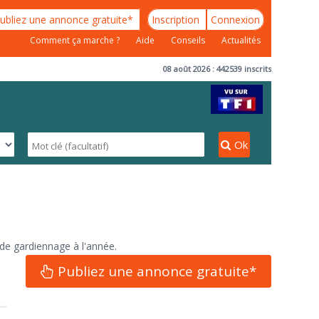
ubliez une annonce gratuite*
Inscription
Connexion
Comment ça marche ?
Aide
Conseils
Actualités
08 août 2026 : 442539 inscrits
Ok
de gardiennage à l'année.
Publiez une annonce gratuite*