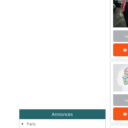
C
C
Annonces
Paris