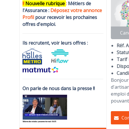
!!
N
ouvelle rubrique
:
Métiers de
l'Assurance :
Déposez votre annonce
Profi
l
pour recevoir les prochaines
offres d'emploi.
Can
Ils recrutent, voir leurs offres :
Réf. 
Statut
Tarif 
Dispon
Candi
Bonjour,
d'artisa
On parle de nous dans la presse !!
emploi d
pouvant 
Con