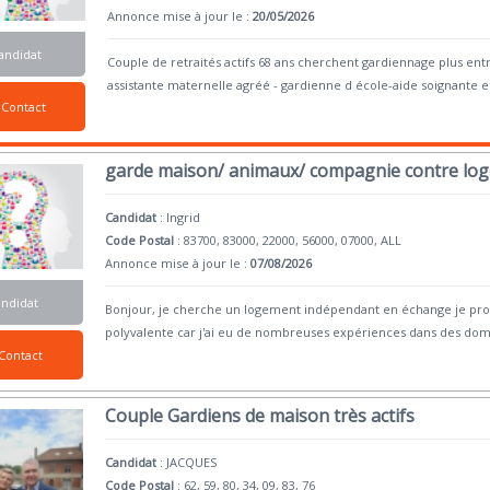
Annonce mise à jour le :
20/05/2026
andidat
Couple de retraités actifs 68 ans cherchent gardiennage plus en
assistante maternelle agréé - gardienne d école-aide soignante 
Contact
garde maison/ animaux/ compagnie contre lo
Candidat
:
Ingrid
Code Postal
: 83700, 83000, 22000, 56000, 07000, ALL
Annonce mise à jour le :
07/08/2026
andidat
Bonjour, je cherche un logement indépendant en échange je propo
polyvalente car j'ai eu de nombreuses expériences dans des dom
Contact
Couple Gardiens de maison très actifs
Candidat
:
JACQUES
Code Postal
: 62, 59, 80, 34, 09, 83, 76