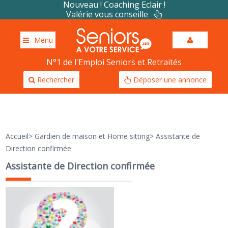
Nouveau ! Coaching Eclair !
Valérie vous conseille
Menu
N°1 de l'Emploi Seniors et Retraités
Rechercher
Déposer une annonce
Accueil
>
Gardien de maison et Home sitting
>
Assistante de
Direction confirmée
Assistante de Direction confirmée