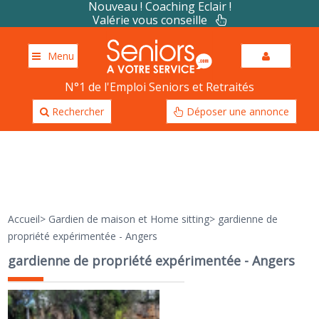
Nouveau ! Coaching Eclair !
Valérie vous conseille
Menu
N°1 de l'Emploi Seniors et Retraités
Rechercher
Déposer une annonce
Accueil
>
Gardien de maison et Home sitting
>
gardienne de
propriété expérimentée - Angers
gardienne de propriété expérimentée - Angers