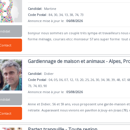
Candidat
:
Martine
Code Postal
: 84, 30, 34, 13, 38, 74, 73
Annonce mise à jour le :
06/08/2026
andidat
bonjour nous sommes un couple très sympa et travailleurs nous
forme ménage, courses etcc monsieur 57 ans super forme tout c
Contact
Gardiennage de maison et animaux - Alpes, Pr
Candidat
:
Didier
Code Postal
: 04, 05, 06, 07, 12, 13, 20, 25, 26, 30, 34, 38, 39, 48, 67, 6
73, 74, 83, 90
Annonce mise à jour le :
05/08/2026
andidat
Anne et Didier, 56 et 59 ans, vous proposent une garde-maison 
retraite. Auparavant nous vivions en pavillon à Jouy-en-Josas (78),
Contact
Partez tranquille - Toute region