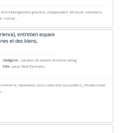
 d'un hébergement gracieux ,indépendant..Sérieuse, volontaire,
, c'est av
...
rience), entretien espace
nes et des biens,
Catégorie :
Gardien de maison et Home sitting
Ville :
paca, Midi-Pyrénées
commerce, l'animation socio culturelle tous publics, j''étudie toute
i
...