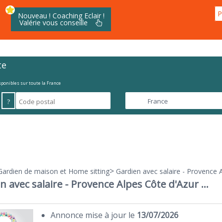
P
Nouveau ! Coaching Eclair !
Valérie vous conseille
te
isponibles sur toute la France
?
>
Gardien de maison et Home sitting
Gardien avec salaire - Provence A
n avec salaire - Provence Alpes Côte d'Azur ...
Annonce mise à jour le
13/07/2026