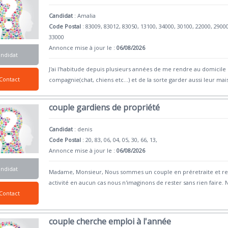
Candidat
:
Amalia
Code Postal
: 83009, 83012, 83050, 13100, 34000, 30100, 22000, 2900
33000
Annonce mise à jour le :
06/08/2026
andidat
J'ai l'habitude depuis plusieurs années de me rendre au domicile
Contact
compagnie(chat, chiens etc...) et de la sorte garder aussi leur ma
couple gardiens de propriété
Candidat
:
denis
Code Postal
: 20, 83, 06, 04, 05, 30, 66, 13,
Annonce mise à jour le :
06/08/2026
andidat
Madame, Monsieur, Nous sommes un couple en préretraite et rec
activité en aucun cas nous n'imaginons de rester sans rien faire.
Contact
couple cherche emploi à l'année