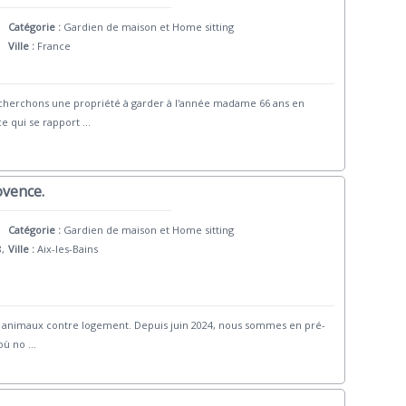
Catégorie :
Gardien de maison et Home sitting
Ville :
France
 cherchons une propriété à garder à l'année madame 66 ans en
e qui se rapport
...
ovence.
Catégorie :
Gardien de maison et Home sitting
8,
Ville :
Aix-les-Bains
et animaux contre logement. Depuis juin 2024, nous sommes en pré-
 où no
...