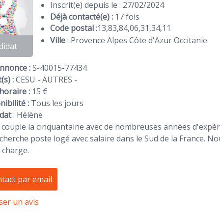
Inscrit(e) depuis le : 27/02/2024
Déjà contacté(e) :
17 fois
Code postal
:
13
,
83
,
84
,
06
,
31
,
34
,
11
Ville
: Provence Alpes Côte d'Azur Occitanie
didat
Annonce :
S-40015-77434
(s) :
CESU - AUTRES -
horaire :
15 €
ibilité :
Tous les jours
dat
:
Hélène
couple la cinquantaine avec de nombreuses années d'expéri
cherche poste logé avec salaire dans le Sud de la France. 
 charge.
tact par email
ser un avis