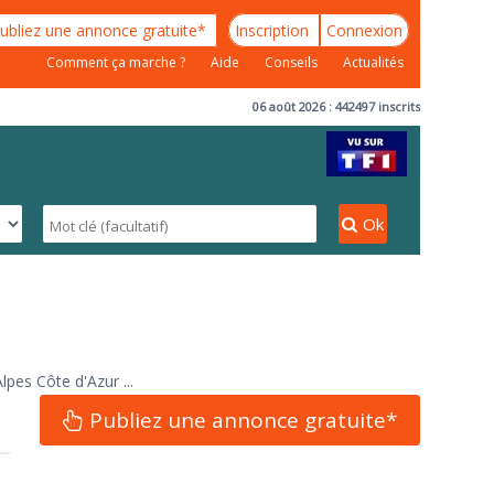
ubliez une annonce gratuite*
Inscription
Connexion
Comment ça marche ?
Aide
Conseils
Actualités
06 août 2026 : 442497 inscrits
Ok
lpes Côte d'Azur ...
Publiez une annonce gratuite*