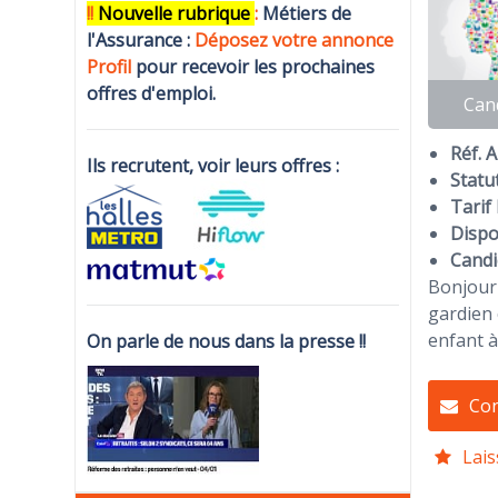
!!
N
ouvelle rubrique
:
Métiers de
l'Assurance :
Déposez votre annonce
Profi
l
pour recevoir les prochaines
offres d'emploi.
Can
Réf. 
Ils recrutent, voir leurs offres :
Statut
Tarif 
Dispon
Candi
Bonjour 
gardien 
enfant à
On parle de nous dans la presse !!
Con
Lais