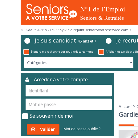
< 06 août 2026 à 21h06 : Sylvie a rejoint seniorsavotreservice.com >
Je suis candidat
Je recru
45 ans et +
Étendre ma recherche sur tout le département
Afficher les candidats d
Accéder à votre compte
>
Accueil
Gardie
Se souvenir de moi
Valider
Mot de passe oublié ?