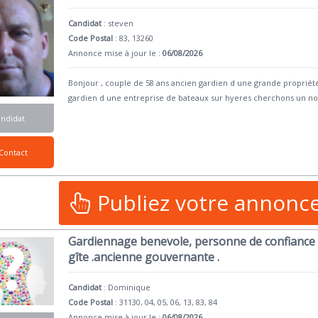
Candidat
:
steven
Code Postal
: 83, 13260
Annonce mise à jour le :
06/08/2026
Bonjour , couple de 58 ans ancien gardien d une grande proprié
gardien d une entreprise de bateaux sur hyeres cherchons un n
andidat
Contact
Publiez votre annonc
Gardiennage benevole, personne de confiance 
gîte .ancienne gouvernante .
Candidat
:
Dominique
Code Postal
: 31130, 04, 05, 06, 13, 83, 84
Annonce mise à jour le :
06/08/2026