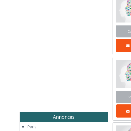
C
C
Annonces
Paris