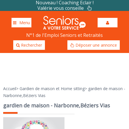
Nouveau ! Coaching Eclair !
Valérie vous conseille
Menu
N°1 de l'Emploi Seniors et Retraités
Rechercher
Déposer une annonce
Accueil
>
Gardien de maison et Home sitting
>
gardien de maison -
Narbonne,Béziers Vias
gardien de maison - Narbonne,Béziers Vias