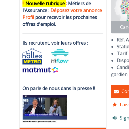
!!
N
ouvelle rubrique
:
Métiers de
l'Assurance :
Déposez votre annonce
Profi
l
pour recevoir les prochaines
offres d'emploi.
Can
Réf. 
Ils recrutent, voir leurs offres :
Statut
Tarif 
Dispon
Candi
gardien 
On parle de nous dans la presse !!
Con
Lais
Sign