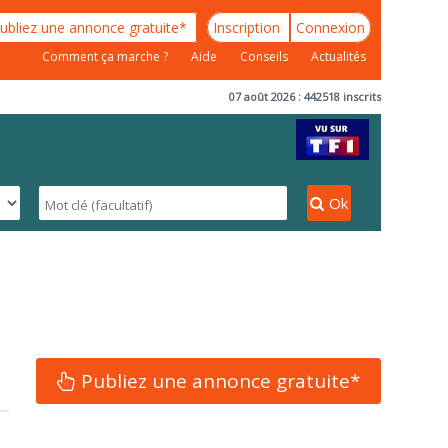
ubliez une annonce gratuite*
Inscription
Connexion
Comment ça marche ?
Aide
Conseils
Actualités
07 août 2026 : 442518 inscrits
Ok
Publiez une annonce gratuite*