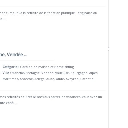
non fumeur , à la retraite de la fonction publique , originaire du
 d
...
e, Vendée ...
Catégorie :
Gardien de maison et Home sitting
0,
Ville :
Manche, Bretagne, Vendée, Vaucluse, Bourgogne, Alpes
Maritimes, Ardèche, Ariège, Aube, Aude, Aveyron, Cotentin
retraités de 67et 68 ansVous partez en vacances, vous avez un
oute confi
...