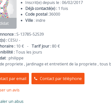
Inscrit(e) depuis le : 06/02/2017
Déjà contacté(e) :
1 fois
Code postal
:
36000
Ville
: indre
didat
Annonce :
S-13785-52539
(s) :
CESU -
horaire :
10 €
-
Tarif jour :
80 €
ibilité :
Tous les jours
dat
:
philippe
de propriete , jardinage et entretient de la propriete , tous 
tact par email
Contact par téléphone
ser un avis
aler un abus