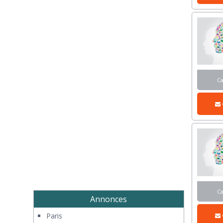
C
C
Annonces
Paris