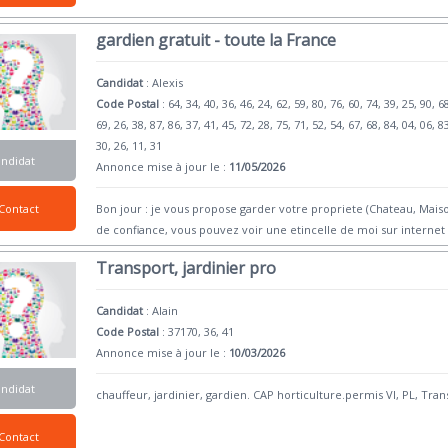
gardien gratuit - toute la France
Candidat
:
Alexis
Code Postal
: 64, 34, 40, 36, 46, 24, 62, 59, 80, 76, 60, 74, 39, 25, 90, 6
69, 26, 38, 87, 86, 37, 41, 45, 72, 28, 75, 71, 52, 54, 67, 68, 84, 04, 06, 8
30, 26, 11, 31
andidat
Annonce mise à jour le :
11/05/2026
Contact
Bon jour : je vous propose garder votre propriete (Chateau, Maiso
de confiance, vous pouvez voir une etincelle de moi sur internet
Transport, jardinier pro
Candidat
:
Alain
Code Postal
: 37170, 36, 41
Annonce mise à jour le :
10/03/2026
andidat
chauffeur, jardinier, gardien. CAP horticulture.permis Vl, PL, T
Contact