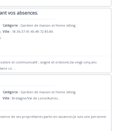
ant vos absences.
Catégorie :
Gardien de maison et Home sitting
0,
Ville :
18-36-37-41-45-49-72-85-86
0,
ositive et communicatif , soigné et ordonné.J'ai vingt-cinq ans
taire co
...
Catégorie :
Gardien de maison et Home sitting
Ville :
Bretagne/Val de Loire/Autres...
absence de ses propriétaires partis en vacances.Je suis une personne