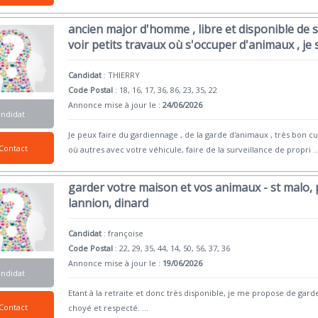
ancien major d'homme , libre et disponible de
voir petits travaux où s'occuper d'animaux , je
Candidat
:
THIERRY
Code Postal
: 18, 16, 17, 36, 86, 23, 35, 22
Annonce mise à jour le :
24/06/2026
andidat
Je peux faire du gardiennage , de la garde d'animaux , très bon cu
Contact
où autres avec votre véhicule, faire de la surveillance de propri
..
garder votre maison et vos animaux - st malo, 
lannion, dinard
Candidat
:
françoise
Code Postal
: 22, 29, 35, 44, 14, 50, 56, 37, 36
Annonce mise à jour le :
19/06/2026
andidat
Etant à la retraite et donc très disponible, je me propose de ga
Contact
choyé et respecté.
...