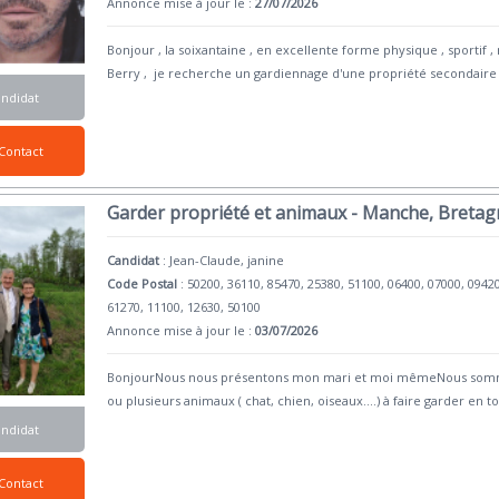
Annonce mise à jour le :
27/07/2026
Bonjour , la soixantaine , en excellente forme physique , sportif , 
Berry , je recherche un gardiennage d'une propriété secondaire
andidat
Contact
Garder propriété et animaux - Manche, Bretagn
Candidat
:
Jean-Claude, janine
Code Postal
: 50200, 36110, 85470, 25380, 51100, 06400, 07000, 0942
61270, 11100, 12630, 50100
Annonce mise à jour le :
03/07/2026
BonjourNous nous présentons mon mari et moi mêmeNous sommes 
ou plusieurs animaux ( chat, chien, oiseaux....) à faire garder en t
andidat
Contact