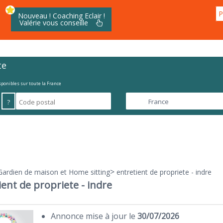
P
Nouveau ! Coaching Eclair !
Valérie vous conseille
te
isponibles sur toute la France
?
>
Gardien de maison et Home sitting
entretient de propriete - indre
ient de propriete - indre
Annonce mise à jour le
30/07/2026