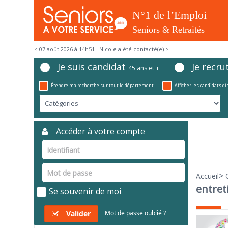
< 07 août 2026 à 14h51 : Nicole a été contacté(e) >
Je suis candidat
Je recru
45 ans et +
Étendre ma recherche sur tout le département
Afficher les candidats d
Accéder à votre compte
>
Accueil
entret
Se souvenir de moi
Valider
Mot de passe oublié ?