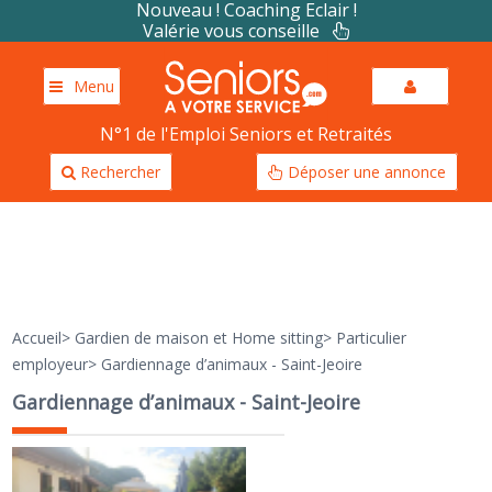
Nouveau ! Coaching Eclair !
Valérie vous conseille
Menu
N°1 de l'Emploi Seniors et Retraités
Rechercher
Déposer une annonce
Accueil
>
Gardien de maison et Home sitting
>
Particulier
employeur
>
Gardiennage d’animaux - Saint-Jeoire
Gardiennage d’animaux - Saint-Jeoire