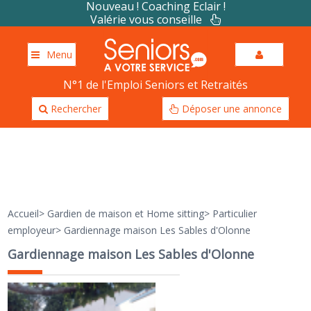
Nouveau ! Coaching Eclair !
Valérie vous conseille
Menu
N°1 de l'Emploi Seniors et Retraités
Rechercher
Déposer une annonce
Accueil
>
Gardien de maison et Home sitting
>
Particulier
employeur
>
Gardiennage maison Les Sables d'Olonne
Gardiennage maison Les Sables d'Olonne