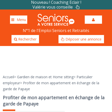
Nouveau ! Coaching Eclair !
Valérie vous conseille
Menu
N°1 de l'Emploi Seniors et Retraités
Rechercher
Déposer une annonce
Accueil
>
Gardien de maison et Home sitting
>
Particulier
employeur
>
Profiter de mon appartement en échange de la
garde de Papaye
Profiter de mon appartement en échange de la
garde de Papaye