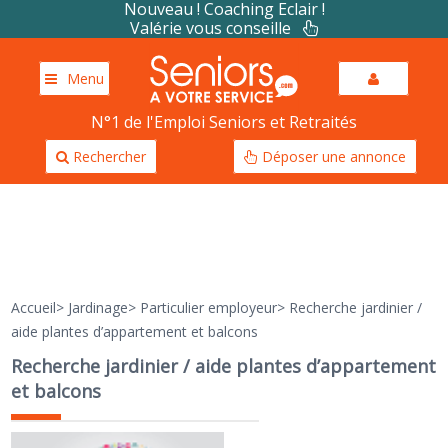
Nouveau ! Coaching Eclair !
Valérie vous conseille
Menu
N°1 de l'Emploi Seniors et Retraités
Rechercher
Déposer une annonce
Accueil
>
Jardinage
>
Particulier employeur
>
Recherche jardinier /
aide plantes d’appartement et balcons
Recherche jardinier / aide plantes d’appartement
et balcons