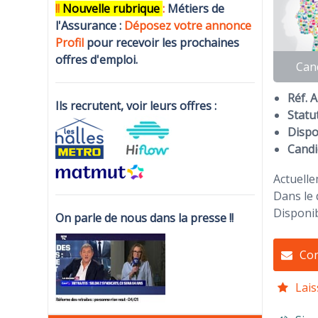
!!
N
ouvelle rubrique
:
Métiers de
l'Assurance :
Déposez votre annonce
Profi
l
pour recevoir les prochaines
offres d'emploi.
Can
Réf. 
Ils recrutent, voir leurs offres :
Statut
Dispon
Candi
Actuelle
Dans le 
Disponib
On parle de nous dans la presse !!
Con
Lais