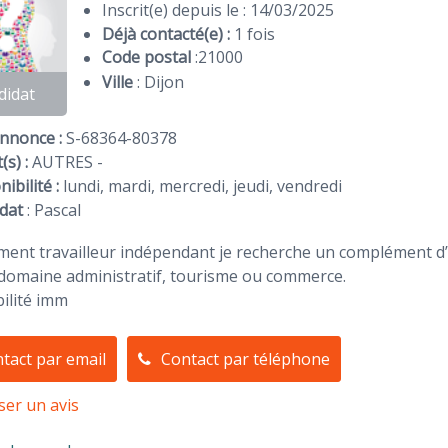
Inscrit(e) depuis le : 14/03/2025
Déjà contacté(e) :
1 fois
Code postal
:
21000
Ville
: Dijon
didat
Annonce :
S-68364-80378
(s) :
AUTRES -
ibilité :
lundi, mardi, mercredi, jeudi, vendredi
dat
:
Pascal
ment travailleur indépendant je recherche un complément d’
domaine administratif, tourisme ou commerce.
ilité imm
tact par email
Contact par téléphone
ser un avis