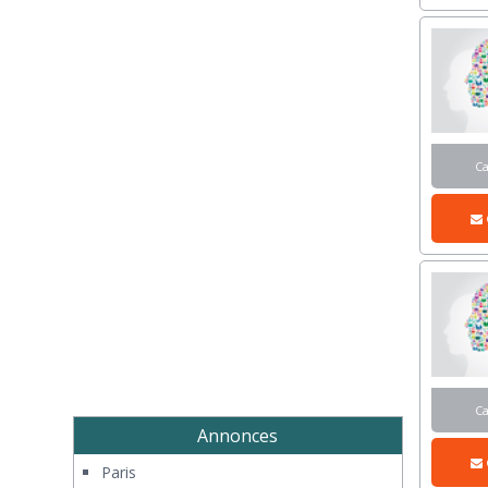
C
C
Annonces
Paris