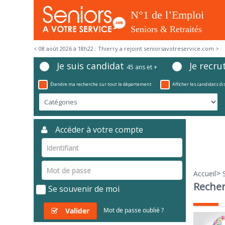
< 08 août 2026 à 18h22 : Thierry a rejoint seniorsavotreservice.com >
Je suis candidat
Je recru
45 ans et +
Étendre ma recherche sur tout le département
Afficher les candidats d
Accéder à votre compte
>
Accueil
Recher
Se souvenir de moi
Valider
Mot de passe oublié ?