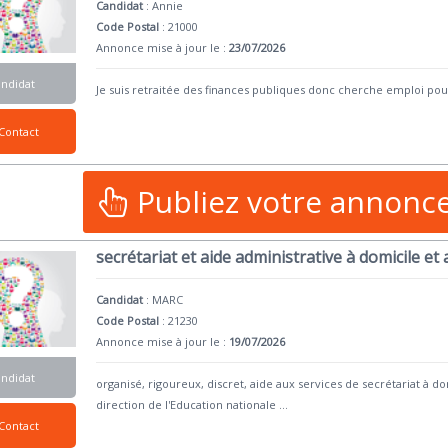
Candidat
:
Annie
Code Postal
: 21000
Annonce mise à jour le :
23/07/2026
andidat
Je suis retraitée des finances publiques donc cherche emploi pour
Contact
Publiez votre annonc
secrétariat et aide administrative à domicile et
Candidat
:
MARC
Code Postal
: 21230
Annonce mise à jour le :
19/07/2026
andidat
organisé, rigoureux, discret, aide aux services de secrétariat à d
direction de l'Education nationale
...
Contact