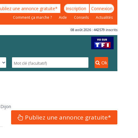
ubliez une annonce gratuite*
Inscription
Connexion
Comment ça marche ?
Aide
Conseils
Actualités
08 août 2026 : 442579 inscrits
Ok
 Dijon
Publiez une annonce gratuite*