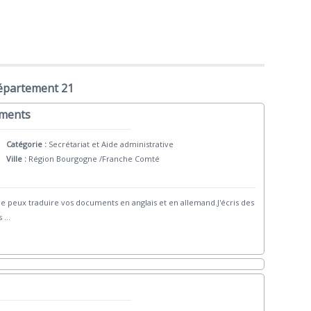
département 21
uments
Catégorie :
Secrétariat et Aide administrative
Ville :
Région Bourgogne /Franche Comté
 Je peux traduire vos documents en anglais et en allemand.J'écris des
s
...