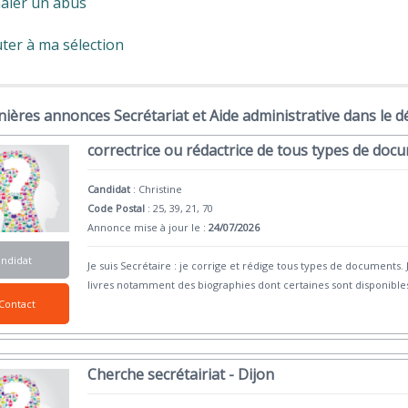
aler un abus
ter à ma sélection
ières annonces Secrétariat et Aide administrative dans le 
correctrice ou rédactrice de tous types de doc
Candidat
:
Christine
Code Postal
: 25, 39, 21, 70
Annonce mise à jour le :
24/07/2026
andidat
Je suis Secrétaire : je corrige et rédige tous types de documents.
livres notamment des biographies dont certaines sont disponible
Contact
Cherche secrétairiat - Dijon