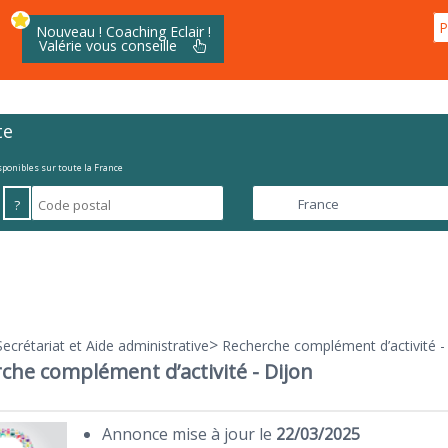
P
Nouveau ! Coaching Eclair !
Valérie vous conseille
te
isponibles sur toute la France
?
>
Secrétariat et Aide administrative
Recherche complément d’activité -
che complément d’activité - Dijon
Annonce mise à jour le
22/03/2025