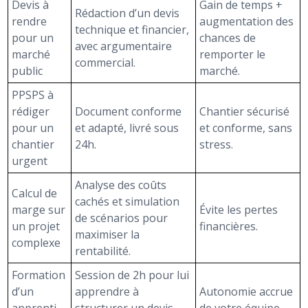
Devis à
Gain de temps +
Rédaction d’un devis
rendre
augmentation des
technique et financier,
pour un
chances de
avec argumentaire
marché
remporter le
commercial.
public
marché.
PPSPS à
rédiger
Document conforme
Chantier sécurisé
pour un
et adapté, livré sous
et conforme, sans
chantier
24h.
stress.
urgent
Analyse des coûts
Calcul de
cachés et simulation
marge sur
Évite les pertes
de scénarios pour
un projet
financières.
maximiser la
complexe
rentabilité.
Formation
Session de 2h pour lui
d’un
apprendre à
Autonomie accrue
apprenti
structurer un devis
de votre équipe.