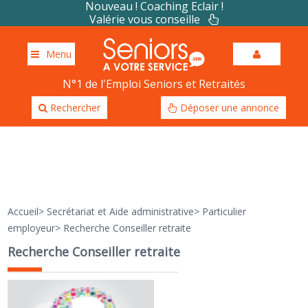
Nouveau ! Coaching Eclair !
Valérie vous conseille
Menu
N°1 de l'Emploi Seniors et Retraités
Rechercher
Déposer une annonce
Accueil
>
Secrétariat et Aide administrative
>
Particulier
employeur
>
Recherche Conseiller retraite
Recherche Conseiller retraite