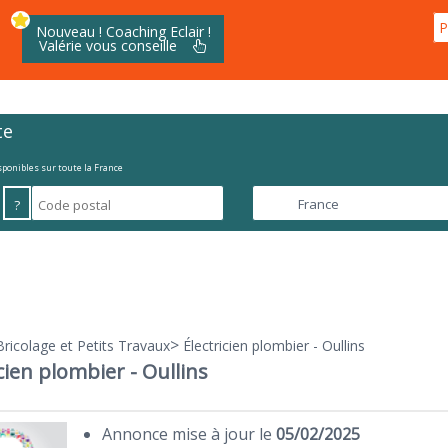
P
Nouveau ! Coaching Eclair !
Valérie vous conseille
te
isponibles sur toute la France
?
>
Bricolage et Petits Travaux
Électricien plombier - Oullins
cien plombier - Oullins
Annonce mise à jour le
05/02/2025