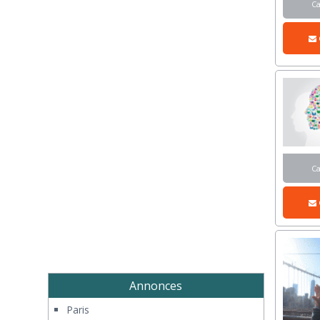
C
C
Annonces
Paris