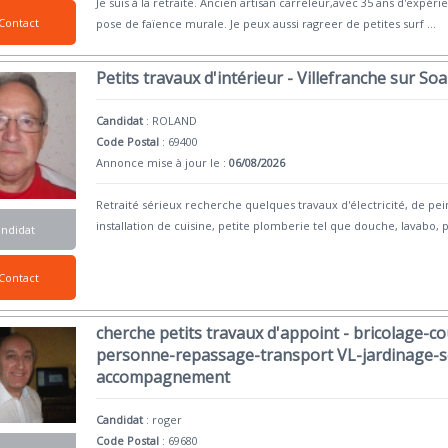
Je suis à la retraite. Ancien artisan carreleur,avec 35 ans d'expéri
Contact
pose de faïence murale. Je peux aussi ragreer de petites surf
...
Petits travaux d'intérieur - Villefranche sur So
Candidat
:
ROLAND
Code Postal
: 69400
Annonce mise à jour le :
06/08/2026
Retraité sérieux recherche quelques travaux d'électricité, de p
installation de cuisine, petite plomberie tel que douche, lavabo, 
andidat
Contact
cherche petits travaux d'appoint - bricolage-co
personne-repassage-transport VL-jardinage-so
accompagnement
Candidat
:
roger
Code Postal
: 69680