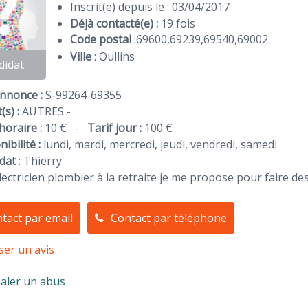
Inscrit(e) depuis le : 03/04/2017
Déjà contacté(e) :
19 fois
Code postal
:
69600
,
69239
,
69540
,
69002
Ville
: Oullins
didat
Annonce :
S-99264-69355
(s) :
AUTRES -
horaire :
10 €
-
Tarif jour :
100 €
ibilité :
lundi, mardi, mercredi, jeudi, vendredi, samedi
dat
:
Thierry
électricien plombier à la retraite je me propose pour faire d
tact par email
Contact par téléphone
ser un avis
aler un abus