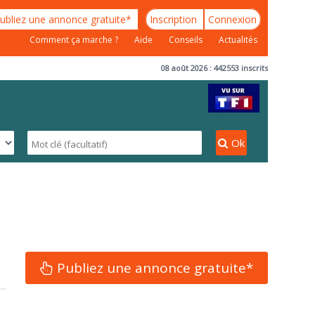
ubliez une annonce gratuite*
Inscription
Connexion
Comment ça marche ?
Aide
Conseils
Actualités
08 août 2026 : 442553 inscrits
Ok
Publiez une annonce gratuite*