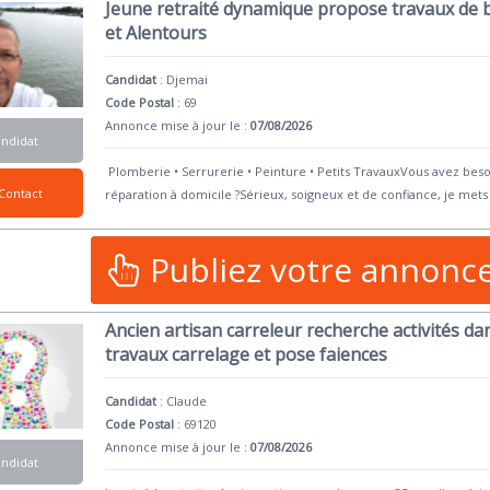
Jeune retraité dynamique propose travaux de b
et Alentours
Candidat
:
Djemai
Code Postal
: 69
Annonce mise à jour le :
07/08/2026
andidat
Plomberie • Serrurerie • Peinture • Petits TravauxVous avez beso
Contact
réparation à domicile ?Sérieux, soigneux et de confiance, je me
Publiez votre annonc
Ancien artisan carreleur recherche activités da
travaux carrelage et pose faiences
Candidat
:
Claude
Code Postal
: 69120
Annonce mise à jour le :
07/08/2026
andidat