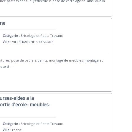
ence professionnelle. J'effectue la pose de carrelage sol ainsi que la
ane
Catégorie :
Bricolage et Petits Travaux
Ville :
VILLEFRANCHE SUR SAONE
eintures, pose de papiers peints, montage de meubles, montage et
pose d
...
urses-aides a la
rtie d'ecole- meubles-
Catégorie :
Bricolage et Petits Travaux
Ville :
rhone