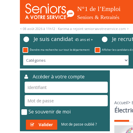
< 08 août 2026 à 10h07 : Christine a été contacté(e) >
Je suis candidat
Je recru
45 ans et +
Étendre ma recherche sur tout le département
Afficher les candidats d
Accéder à votre compte
>
Accueil
Électri
Se souvenir de moi
Valider
Mot de passe oublié ?