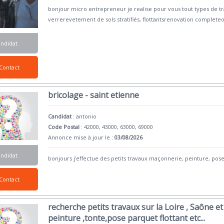
bonjour micro entrepreneur je realise pour vous tout types de tr
verrerevetement de sols stratifiés, flottantsrenovation completeo
andidat
Contact
bricolage - saint etienne
Candidat
:
antonio
Code Postal
: 42000, 43000, 63000, 69000
Annonce mise à jour le :
03/08/2026
andidat
bonjours j'effectue des petits travaux maçonnerie, peinture, pose 
Contact
recherche petits travaux sur la Loire , Saône et
peinture ,tonte,pose parquet flottant etc...