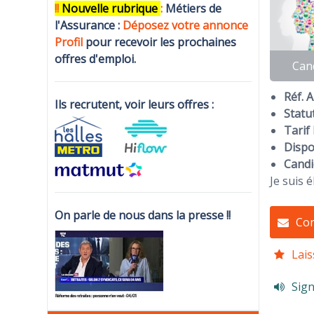
!!
N
ouvelle rubrique
:
Métiers de
l'Assurance :
Déposez votre annonce
Profi
l
pour recevoir les prochaines
offres d'emploi.
Can
Réf. 
Ils recrutent, voir leurs offres :
Statut
Tarif 
Dispon
Candi
Je suis 
On parle de nous dans la presse !!
Con
Lais
Sign