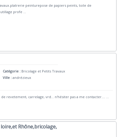
avaux.platrerie peinturepose de papiers peints, toile de
utillage profe
...
Catégorie :
Bricolage et Petits Travaux
Ville :
andrézieux
de revetement, carrelage, vrd... n'hésiter pas a me contacter....
...
 loire,et Rhône,bricolage,