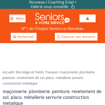
Nouveau ! Coaching Eclair !
Valérie vous conseille
Menu
N°1 de l'Emploi Seniors et Retraités
Rechercher
Déposer une annonce
Accueil
>
Bricolage et Petits Travaux
>
maçonnerie. plomberie.
peinture. revetement de sol. placo. mètallerie serrurie
construction metalique
maçonnerie. plomberie. peinture. revetement de
sol. placo. mètallerie serrurie construction
metalique