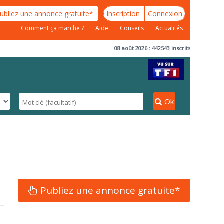
ubliez une annonce gratuite*
Inscription
Connexion
Comment ça marche ?
Aide
Conseils
Actualités
08 août 2026 : 442543 inscrits
Ok
Publiez une annonce gratuite*