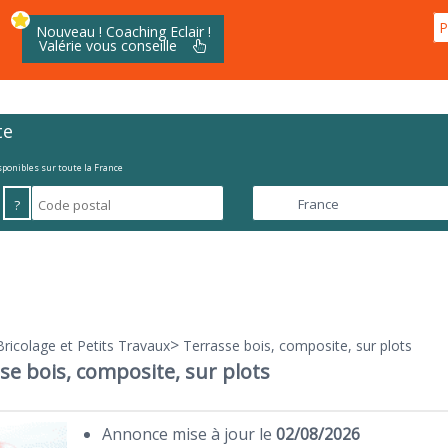
P
Nouveau ! Coaching Eclair !
Valérie vous conseille
te
isponibles sur toute la France
?
>
Bricolage et Petits Travaux
Terrasse bois, composite, sur plots
se bois, composite, sur plots
Annonce mise à jour le
02/08/2026