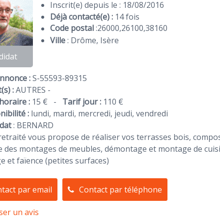
Inscrit(e) depuis le : 18/08/2016
Déjà contacté(e) :
14 fois
Code postal
:
26000
,
26100
,
38160
Ville
: Drôme, Isère
didat
Annonce :
S-55593-89315
(s) :
AUTRES -
horaire :
15 €
-
Tarif jour :
110 €
ibilité :
lundi, mardi, mercredi, jeudi, vendredi
dat
:
BERNARD
retraité vous propose de réaliser vos terrasses bois, compos
ue des montages de meubles, démontage et montage de cuis
e et faïence (petites surfaces)
tact par email
Contact par téléphone
ser un avis