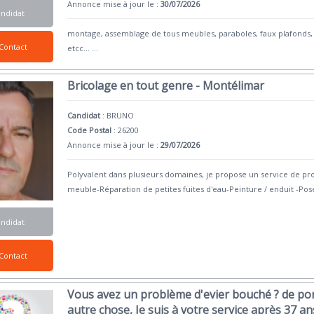
Annonce mise à jour le :
30/07/2026
andidat
montage, assemblage de tous meubles, paraboles, faux plafonds, 
Contact
etcc...
...
Bricolage en tout genre - Montélimar
Candidat
:
BRUNO
Code Postal
: 26200
Annonce mise à jour le :
29/07/2026
Polyvalent dans plusieurs domaines, je propose un service de pr
meuble-Réparation de petites fuites d'eau-Peinture / enduit -Pos
andidat
Contact
Vous avez un problème d'evier bouché ? de por
autre chose, Je suis à votre service après 37 an