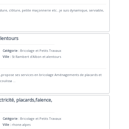
udure, clôture, petite maçonnerie etc...je suis dynamique, serviable,
alentours
Catégorie :
Bricolage et Petits Travaux
Ville :
St Rambert d'Albon et alentours
ls ,propose ses services en bricolage Aménagements de placards et
coulissa
...
ricité, placards,faience,
Catégorie :
Bricolage et Petits Travaux
Ville :
rhone-alpes