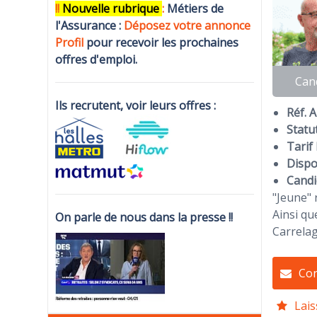
!!
N
ouvelle rubrique
:
Métiers de
l'Assurance :
Déposez votre annonce
Profi
l
pour recevoir les prochaines
offres d'emploi.
Can
Ils recrutent, voir leurs offres :
Réf. 
Statut
Tarif 
Dispon
Candi
"Jeune" 
Ainsi q
On parle de nous dans la presse !!
Carrelag
Con
Lais