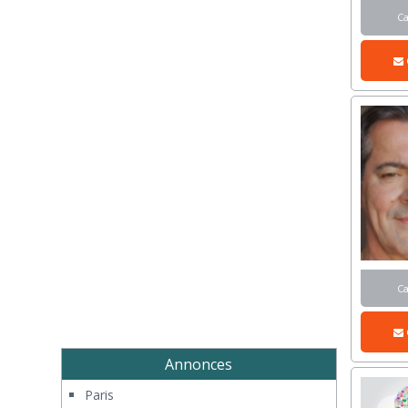
C
C
Annonces
Paris