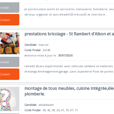
andidat
Je suis bricoleur averti en serrurerie, menuiserie, fumisterie, so
sérieux, organisé. Je suis retraité120 très actif; Je cherche à
...
Contact
prestations bricolage - St Rambert d'Albon et 
Candidat
:
marcel
Code Postal
: 26140
Annonce mise à jour le :
30/07/2026
andidat
retraité 66 ans expérimenté avec véhicule utilitaire et matérie
dressings Aménagement garage ,cave ,buanderie Pose de portes 
Contact
montage de tous meubles, cuisine intégrée,élect
plomberie.
Candidat
:
abdelkader
Code Postal
: 69, 42, 38, 26, 01, 73, 07, 71