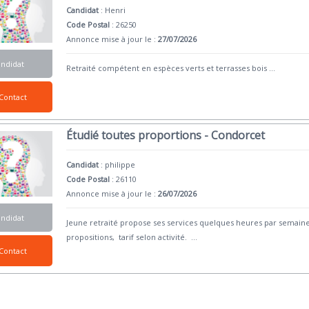
Candidat
:
Henri
Code Postal
: 26250
Annonce mise à jour le :
27/07/2026
andidat
Retraité compétent en espèces verts et terrasses bois
...
Contact
Étudié toutes proportions - Condorcet
Candidat
:
philippe
Code Postal
: 26110
Annonce mise à jour le :
26/07/2026
andidat
Jeune retraité propose ses services quelques heures par semaine:
propositions, tarif selon activité.
...
Contact