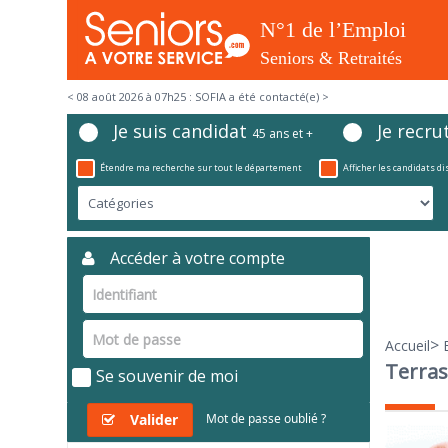
< 08 août 2026 à 07h25 : SOFIA a été contacté(e) >
Je suis candidat
Je recru
45 ans et +
Étendre ma recherche sur tout le département
Afficher les candidats d
Accéder à votre compte
>
Accueil
Terras
Se souvenir de moi
Valider
Mot de passe oublié ?