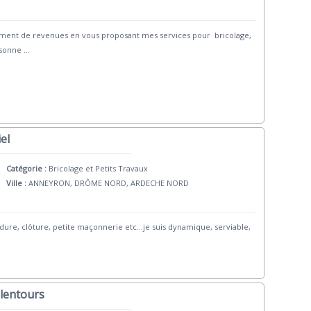
ment de revenues en vous proposant mes services pour bricolage,
rsonne
...
el
Catégorie :
Bricolage et Petits Travaux
Ville :
ANNEYRON, DRÔME NORD, ARDECHE NORD
udure, clôture, petite maçonnerie etc...je suis dynamique, serviable,
alentours