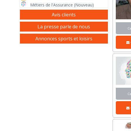
Métiers de l'Assurance (Nouveau)
Avis clients
La presse parle de nous
C
Annonces sports et loisirs
C