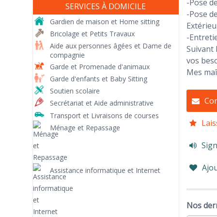
-Pose de
SERVICES À DOMICILE
-Pose de
Gardien de maison et Home sitting
Extérieur
Bricolage et Petits Travaux
-Entreti
Aide aux personnes âgées et Dame de
Suivant 
compagnie
vos beso
Garde et Promenade d'animaux
Mes maît
Garde d'enfants et Baby Sitting
Soutien scolaire
Con
Secrétariat et Aide administrative
Transport et Livraisons de courses
Lais
Ménage et Repassage
Sign
Ajou
Assistance informatique et Internet
Nos dern