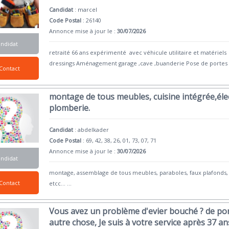
Candidat
:
marcel
Code Postal
: 26140
Annonce mise à jour le :
30/07/2026
andidat
retraité 66 ans expérimenté avec véhicule utilitaire et matérie
dressings Aménagement garage ,cave ,buanderie Pose de portes 
Contact
montage de tous meubles, cuisine intégrée,élect
plomberie.
Candidat
:
abdelkader
Code Postal
: 69, 42, 38, 26, 01, 73, 07, 71
Annonce mise à jour le :
30/07/2026
andidat
montage, assemblage de tous meubles, paraboles, faux plafonds, 
Contact
etcc...
...
Vous avez un problème d'evier bouché ? de por
autre chose, Je suis à votre service après 37 an