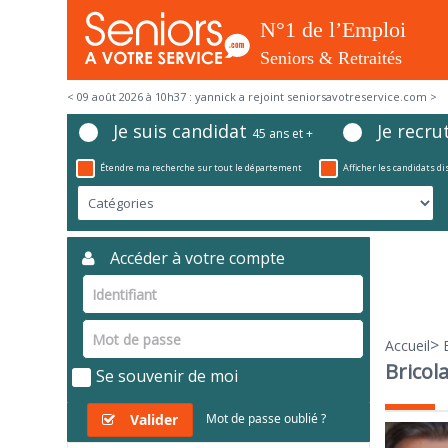
< 09 août 2026 à 10h37 : yannick a rejoint seniorsavotreservice.com >
Je suis candidat
Je recru
45 ans et +
Étendre ma recherche sur tout le département
Afficher les candidats d
Accéder à votre compte
>
Accueil
Bricol
Se souvenir de moi
Valider
Mot de passe oublié ?