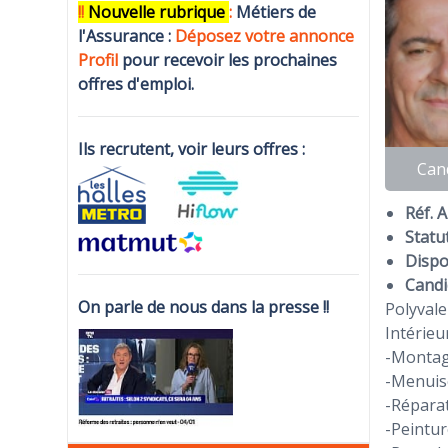
!!
N
ouvelle rubrique
:
Métiers de
l'Assurance :
Déposez votre annonce
Profi
l
pour recevoir les prochaines
offres d'emploi.
Ils recrutent, voir leurs offres :
Can
Réf. 
Statut
Dispon
Candi
On parle de nous dans la presse !!
Polyvale
Intérieu
-Montag
-Menuis
-Réparat
-Peintur