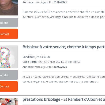
Annonce mise à jour le :
31/07/2026
Homme sérieux de 58 ans encore en activité cherche un complé
peinture, plomberie, jardinage ainsi que toute autre aide à la pe
andidat
Contact
Bricoleur à votre service, cherche à temps parti
Candidat
:
Jean-Claude
Code Postal
: 26140, 07100, 26240, 38150, 38550
Annonce mise à jour le :
30/07/2026
andidat
Je suis bricoleur averti en serrurerie, menuiserie, fumisterie, so
sérieux, organisé. Je suis retraité120 très actif; Je cherche à
...
Contact
prestations bricolage - St Rambert d'Albon et 