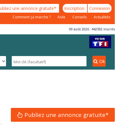
ubliez une annonce gratuite*
Inscription
Connexion
Comment ça marche ?
Aide
Conseils
Actualités
09 août 2026 : 442592 inscrits
Ok
Publiez une annonce gratuite*