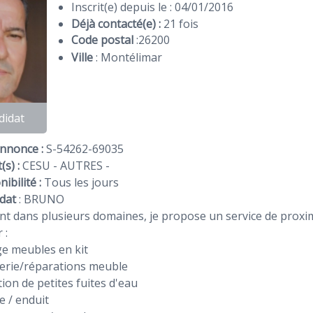
Inscrit(e) depuis le : 04/01/2016
Déjà contacté(e) :
21 fois
Code postal
:
26200
Ville
: Montélimar
didat
Annonce :
S-54262-69035
(s) :
CESU - AUTRES -
ibilité :
Tous les jours
dat
:
BRUNO
nt dans plusieurs domaines, je propose un service de proxim
r :
e meubles en kit
erie/réparations meuble
ion de petites fuites d'eau
e / enduit