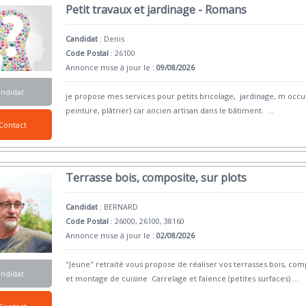
Petit travaux et jardinage - Romans
Candidat
:
Denis
Code Postal
: 26100
Annonce mise à jour le :
09/08/2026
andidat
je propose mes services pour petits bricolage, jardinage, m occup
peinture, plâtrier) car ancien artisan dans le bâtiment.
...
Contact
Terrasse bois, composite, sur plots
Candidat
:
BERNARD
Code Postal
: 26000, 26100, 38160
Annonce mise à jour le :
02/08/2026
"Jeune" retraité vous propose de réaliser vos terrasses bois, c
andidat
et montage de cuisine Carrelage et faïence (petites surfaces)
...