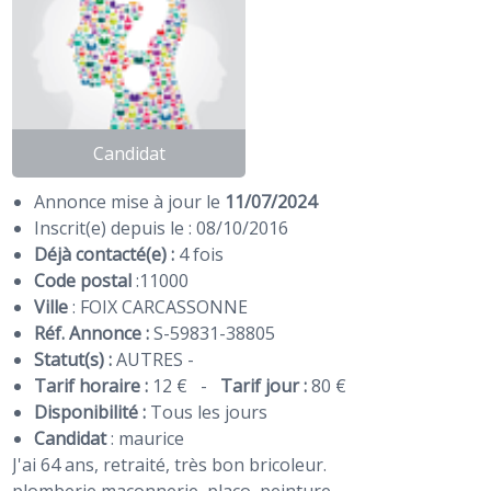
Candidat
Annonce mise à jour le
11/07/2024
Inscrit(e) depuis le : 08/10/2016
Déjà contacté(e) :
4 fois
Code postal
:
11000
Ville
: FOIX CARCASSONNE
Réf. Annonce :
S-59831-38805
Statut(s) :
AUTRES -
Tarif horaire :
12 €
-
Tarif jour :
80 €
Disponibilité :
Tous les jours
Candidat
:
maurice
J'ai 64 ans, retraité, très bon bricoleur.