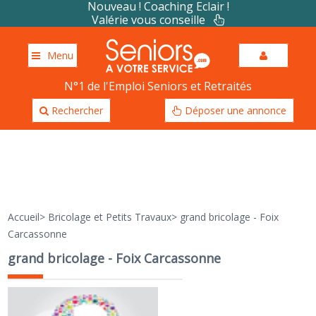
Nouveau ! Coaching Eclair !
Valérie vous conseille
Menu
N°1 de l'Emploi Seniors et Retraités
Rechercher
Déposer une annonce
Accueil
>
Bricolage et Petits Travaux
>
grand bricolage - Foix
Carcassonne
grand bricolage - Foix Carcassonne