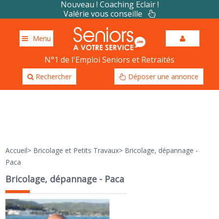
Nouveau ! Coaching Eclair !
Valérie vous conseille
Menu
N°1 de l'Emploi Seniors et Retraités
Rechercher
Déposer une annonce
Accueil
>
Bricolage et Petits Travaux
>
Bricolage, dépannage -
Paca
Bricolage, dépannage - Paca