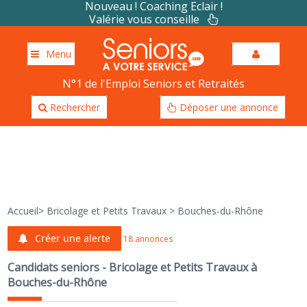
Nouveau ! Coaching Eclair !
Valérie vous conseille
Menu
N°1 de l'Emploi Seniors et Retraités
Rechercher
Déposer une annonce
Accueil
>
Bricolage et Petits Travaux
>
Bouches-du-Rhône
Créer une alerte
18 annonces
Candidats seniors - Bricolage et Petits Travaux à
Bouches-du-Rhône