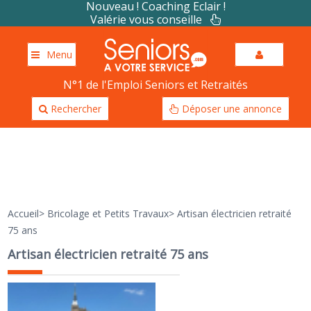
Nouveau ! Coaching Eclair !
Valérie vous conseille
Menu
N°1 de l'Emploi Seniors et Retraités
Rechercher
Déposer une annonce
Accueil
>
Bricolage et Petits Travaux
>
Artisan électricien retraité
75 ans
Artisan électricien retraité 75 ans