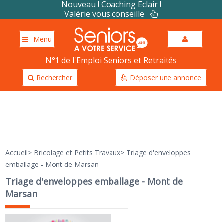
Nouveau ! Coaching Eclair !
Valérie vous conseille
Menu
N°1 de l'Emploi Seniors et Retraités
Rechercher
Déposer une annonce
Accueil
>
Bricolage et Petits Travaux
>
Triage d'enveloppes
emballage - Mont de Marsan
Triage d'enveloppes emballage - Mont de
Marsan