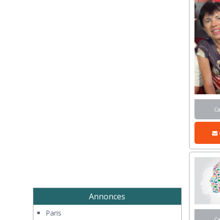
C
Annonces
Paris
C