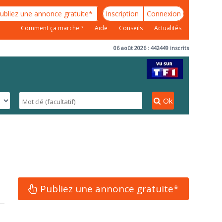
ubliez une annonce gratuite*
Inscription
Connexion
Comment ça marche ?
Aide
Conseils
Actualités
06 août 2026 : 442449 inscrits
Ok
Publiez une annonce gratuite*