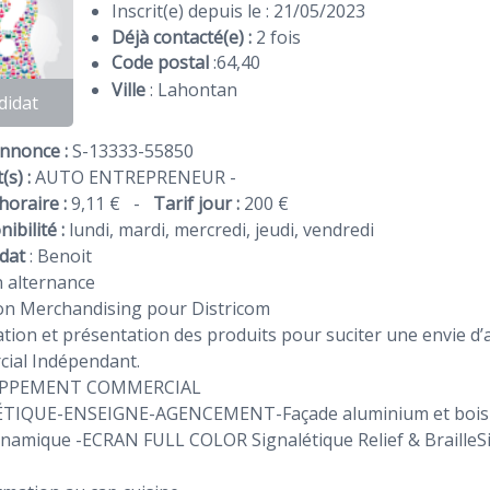
Inscrit(e) depuis le : 21/05/2023
Déjà contacté(e) :
2 fois
Code postal
:
64
,
40
Ville
: Lahontan
didat
Annonce :
S-13333-55850
(s) :
AUTO ENTREPRENEUR -
horaire :
9,11 €
-
Tarif jour :
200 €
ibilité :
lundi, mardi, mercredi, jeudi, vendredi
dat
:
Benoit
 alternance
on Merchandising pour Districom
tion et présentation des produits pour suciter une envie d’
ial Indépendant.
PPEMENT COMMERCIAL
TIQUE-ENSEIGNE-AGENCEMENT-Façade aluminium et bois .Cré
namique -ECRAN FULL COLOR Signalétique Relief & BrailleS