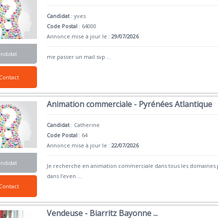
Candidat
:
yves
Code Postal
: 64000
Annonce mise à jour le :
29/07/2026
andidat
me passer un mail svp
...
Contact
Animation commerciale - Pyrénées Atlantique
Candidat
:
Catherine
Code Postal
: 64
Annonce mise à jour le :
22/07/2026
andidat
Je recherche en animation commerciale dans tous les domaines g
dans l’even
...
Contact
Vendeuse - Biarritz Bayonne ...