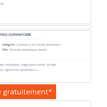
nsf
...
hnico-commerciale
Catégorie :
Commerce et Grande distribution
Ville :
Pyrénées Atlantiques, landes
le, immobilier, (négociation vente, Société
ome, rigoureuse, dynamique, a
...
e gratuitement*