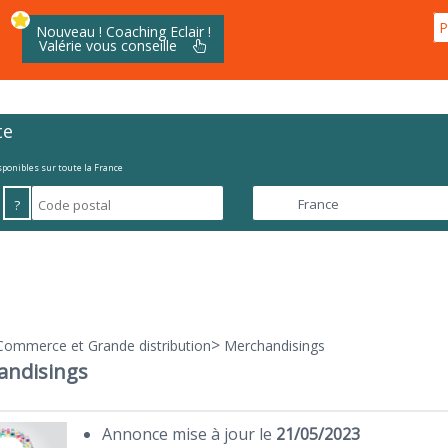
P
Nouveau ! Coaching Eclair !
Valérie vous conseille
te
isponibles sur toute la France
?
>
Commerce et Grande distribution
Merchandisings
andisings
Annonce mise à jour le
21/05/2023