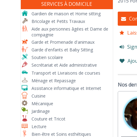
2015 For
SERVICES À DOMICILE
Gardien de maison et Home sitting
Con
Bricolage et Petits Travaux
Aide aux personnes âgées et Dame de
Lais
compagnie
Garde et Promenade d'animaux
Sign
Garde d'enfants et Baby Sitting
Soutien scolaire
Ajou
Secrétariat et Aide administrative
Transport et Livraisons de courses
Ménage et Repassage
Nos der
Assistance informatique et Internet
Cuisine
Mécanique
Jardinage
Couture et Tricot
Lecture
Bien-être et Soins esthétiques