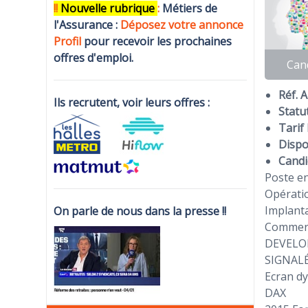
!!
N
ouvelle rubrique
:
Métiers de
l'Assurance :
Déposez votre annonce
Profi
l
pour recevoir les prochaines
offres d'emploi.
Can
Réf. 
Ils recrutent, voir leurs offres :
Statut
Tarif 
Dispon
Candi
Poste en
Opérati
Implanta
On parle de nous dans la presse !!
Commerc
DEVELO
SIGNALÉ
Ecran dy
DAX