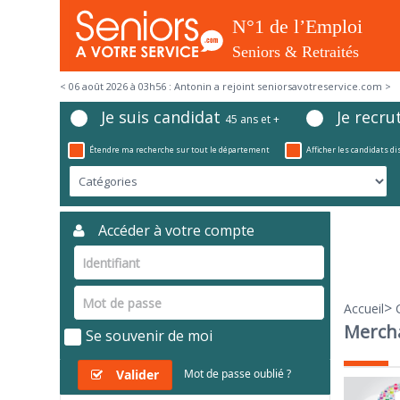
< 06 août 2026 à 03h56 : Antonin a rejoint seniorsavotreservice.com >
Je suis candidat
Je recru
45 ans et +
Étendre ma recherche sur tout le département
Afficher les candidats d
Accéder à votre compte
>
Accueil
Merch
Se souvenir de moi
Valider
Mot de passe oublié ?