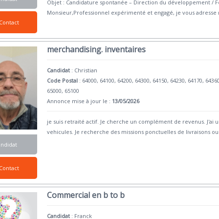
Objet : Candidature spontanée – Direction du développement / 
Monsieur,Professionnel expérimenté et engagé, je vous adresse
Contact
merchandising. inventaires
Candidat
:
Christian
Code Postal
: 64000, 64100, 64200, 64300, 64150, 64230, 64170, 6436
65000, 65100
Annonce mise à jour le :
13/05/2026
je suis retraité actif. Je cherche un complément de revenus. J'a
vehicules. Je recherche des missions ponctuelles de livraisons o
andidat
Contact
Commercial en b to b
Candidat
:
Franck