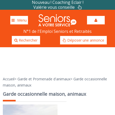
Nouveau ! Coaching Eclair !
Valérie vous conseille
Menu
N°1 de l'Emploi Seniors et Retraités
Rechercher
Déposer une annonce
Accueil
>
Garde et Promenade d'animaux
>
Garde occasionnelle
maison, animaux
Garde occasionnelle maison, animaux