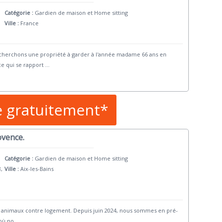
Catégorie :
Gardien de maison et Home sitting
Ville :
France
 cherchons une propriété à garder à l'année madame 66 ans en
e qui se rapport
...
e gratuitement*
ovence.
Catégorie :
Gardien de maison et Home sitting
8,
Ville :
Aix-les-Bains
et animaux contre logement. Depuis juin 2024, nous sommes en pré-
 où no
...