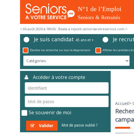
< 06 août 2026 à 18h36 : Beata a rejoint seniorsavotreservice.com >
Je suis candidat
Je recru
45 ans et +
Étendre ma recherche sur tout le département
Afficher les candidats d
Accéder à votre compte
>
Accueil
Reche
Se souvenir de moi
campa
Valider
Mot de passe oublié ?