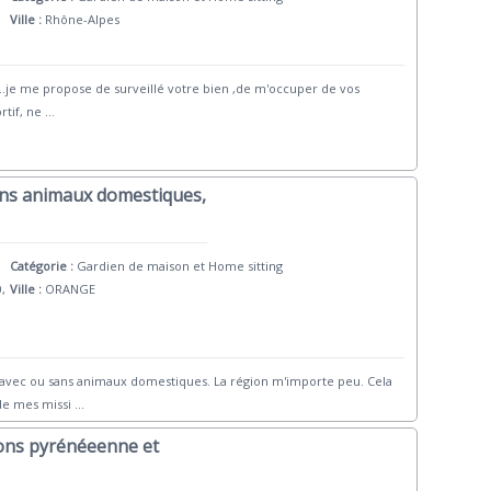
Ville :
Rhône-Alpes
..je me propose de surveillé votre bien ,de m'occuper de vos
rtif, ne
...
sans animaux domestiques,
Catégorie :
Gardien de maison et Home sitting
0,
Ville :
ORANGE
a avec ou sans animaux domestiques. La région m'importe peu. Cela
de mes missi
...
ions pyrénéeenne et