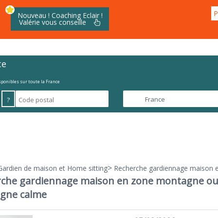
P
Nouveau ! Coaching Eclair !
Valérie vous conseille
te
isponibles sur toute la France
?
>
Gardien de maison et Home sitting
Recherche gardiennage maison
rche gardiennage maison en zone montagne o
gne calme