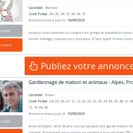
Candidat
:
Martine
Code Postal
: 84, 30, 34, 13, 38, 74, 73
Annonce mise à jour le :
06/08/2026
andidat
bonjour nous sommes un couple très sympa et travailleurs nous
forme ménage, courses etcc monsieur 57 ans super forme tout c
Contact
Publiez votre annonc
Gardiennage de maison et animaux - Alpes, Pr
Candidat
:
Didier
Code Postal
: 04, 05, 06, 07, 12, 13, 20, 25, 26, 30, 34, 38, 39, 48, 67, 6
73, 74, 83, 90
Annonce mise à jour le :
05/08/2026
andidat
Anne et Didier, 56 et 59 ans, vous proposent une garde-maison 
retraite. Auparavant nous vivions en pavillon à Jouy-en-Josas (78),