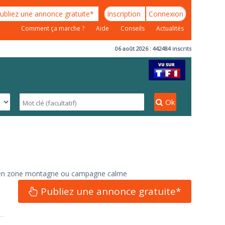
ubliez une annonce gratuite*
Inscription
Connexion
Comment ça marche ?
Aide
Conseils
Actualités
06 août 2026 : 442484 inscrits
Ok
 en zone montagne ou campagne calme
u
Publiez une annonce gratuite*