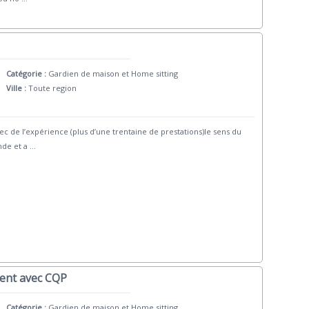
Catégorie :
Gardien de maison et Home sitting
Ville :
Toute region
 de l’expérience (plus d’une trentaine de prestations)le sens du
nde et a
...
gent avec CQP
Catégorie :
Gardien de maison et Home sitting