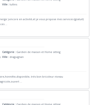
Ville :
tullins
vierge ),encore en activité,et je vous propose mes services (gratuit)
nces
...
Catégorie :
Gardien de maison et Home sitting
0,
Ville :
draguignan
ntaire,honnête,disponible, trés bon bricoleur niveau
 agricole,ouvert
...
Catégorie :
Gardien de maison et Home sitting