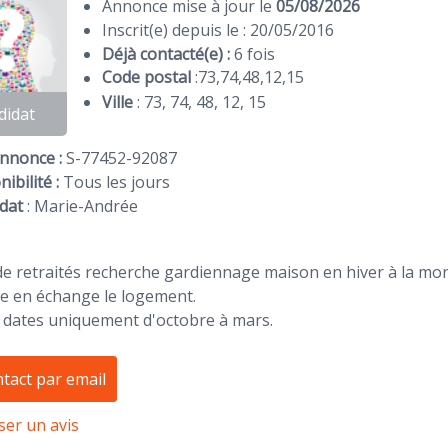
Annonce mise à jour le
05/08/2026
Inscrit(e) depuis le : 20/05/2016
Déjà contacté(e) :
6 fois
Code postal
:
73
,
74
,
48
,
12
,
15
Ville
: 73, 74, 48, 12, 15
didat
Annonce :
S-77452-92087
ibilité :
Tous les jours
dat
:
Marie-Andrée
e retraités recherche gardiennage maison en hiver à la mo
 en échange le logement.
 dates uniquement d'octobre à mars.
tact par email
ser un avis