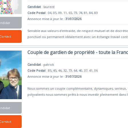
Candidat
:
laurent
Code Postal
: 04, 05, 09, 11, 65, 73, 74, 81, 84, 83
Annonce mise à jour le :
31/07/2026
andidat
Sensible aux valeurs d'entraide, de respect mutuel et de discrétio
Contact
ponctuel ou permanent idéalement avec un échange travail con
Couple de gardien de propriété - toute la Fran
Candidat
:
patrick
Code Postal
: 85, 45, 46, 32, 73, 64, 40, 37, 41, 06
Annonce mise à jour le :
31/07/2026
Nous sommes un couple complémentaire, dynamiques, serieux, flex
polyvalents nous sommes prêts à nous investir pleinement dans 
andidat
Contact