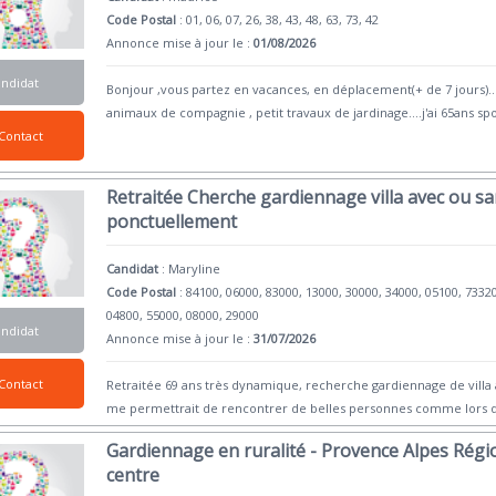
Code Postal
: 01, 06, 07, 26, 38, 43, 48, 63, 73, 42
Annonce mise à jour le :
01/08/2026
andidat
Bonjour ,vous partez en vacances, en déplacement(+ de 7 jours)..
animaux de compagnie , petit travaux de jardinage....j'ai 65ans spo
Contact
Retraitée Cherche gardiennage villa avec ou 
ponctuellement
Candidat
:
Maryline
Code Postal
: 84100, 06000, 83000, 13000, 30000, 34000, 05100, 7332
04800, 55000, 08000, 29000
andidat
Annonce mise à jour le :
31/07/2026
Contact
Retraitée 69 ans très dynamique, recherche gardiennage de vill
me permettrait de rencontrer de belles personnes comme lors 
Gardiennage en ruralité - Provence Alpes Rég
centre