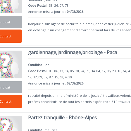
Code Postal
: 38, 26, 07, 73
Annonce mise à jour le :
04/08/2026
andidat
Bonjourje suis agent de sécurité diplômé ( donc casier judiciaire 
en échange d'un changement d'environnement lors de vos abse
Contact
gardiennage,jardinnage,bricolage - Paca
Candidat
:
leo
Code Postal
: 83, 06, 13, 04, 05, 38, 74, 73, 34, 84, 17, 85, 23, 16, 64, 4
19, 12, 09, 32, 87, 15, 63, 4339
Annonce mise à jour le :
02/08/2026
andidat
retraité depuis un mois (ministére de la justice) travailleur,volo
Contact
professionneltitulaire de tout les permis,expérience BTP,travaux
Partez tranquille - Rhône-Alpes
Candidat
:
maurice