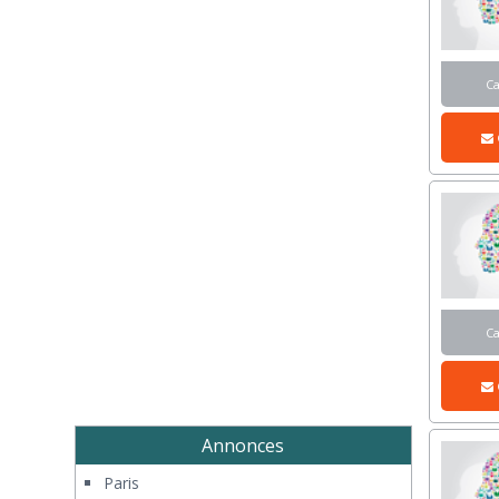
C
C
Annonces
Paris