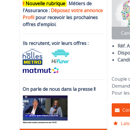
!!
N
ouvelle rubrique
:
Métiers de
l'Assurance :
Déposez votre annonce
Profi
l
pour recevoir les prochaines
offres d'emploi.
Can
Ils recrutent, voir leurs offres :
Réf. 
Dispon
Candi
Couple d
Demande
On parle de nous dans la presse !!
Pour les
Con
Lais