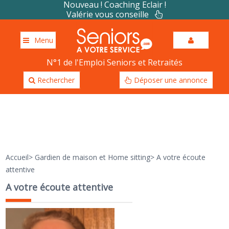
Nouveau ! Coaching Eclair !
Valérie vous conseille
Menu
N°1 de l'Emploi Seniors et Retraités
Rechercher
Déposer une annonce
Accueil
>
Gardien de maison et Home sitting
>
A votre écoute
attentive
A votre écoute attentive