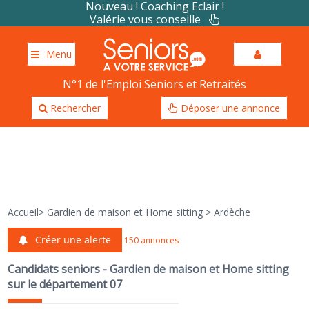
Nouveau ! Coaching Eclair !
Valérie vous conseille
Menu
N°1 de l'Emploi Seniors et Retraités
Rechercher
Déposer une annonce
Accueil
>
Gardien de maison et Home sitting
>
Ardèche
Créer une alerte
150 annonces
Candidats seniors - Gardien de maison et Home sitting
sur le département 07