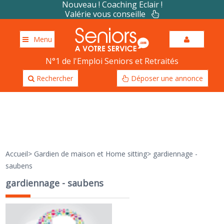
Nouveau ! Coaching Eclair !
Valérie vous conseille
Menu
N°1 de l'Emploi Seniors et Retraités
Rechercher
Déposer une annonce
Accueil
>
Gardien de maison et Home sitting
>
gardiennage -
saubens
gardiennage - saubens