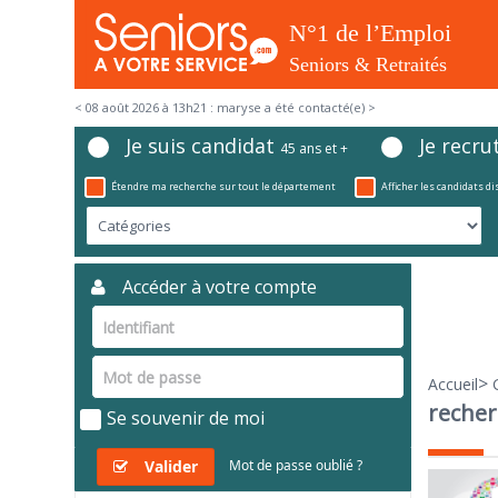
< 08 août 2026 à 13h21 : maryse a été contacté(e) >
Je suis candidat
Je recru
45 ans et +
Étendre ma recherche sur tout le département
Afficher les candidats d
Accéder à votre compte
>
Accueil
recher
Se souvenir de moi
Valider
Mot de passe oublié ?