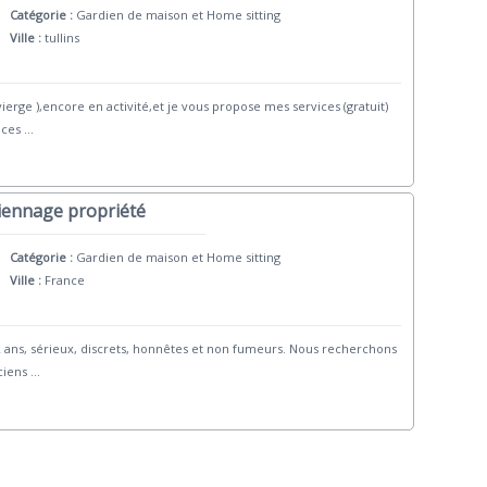
Catégorie :
Gardien de maison et Home sitting
Ville :
tullins
vierge ),encore en activité,et je vous propose mes services (gratuit)
nces
...
diennage propriété
Catégorie :
Gardien de maison et Home sitting
Ville :
France
 ans, sérieux, discrets, honnêtes et non fumeurs. Nous recherchons
ciens
...