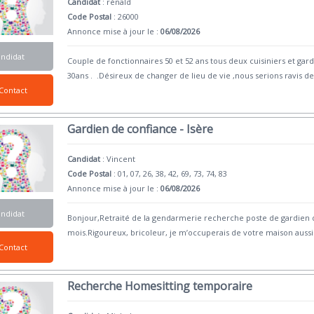
Candidat
:
rénald
Code Postal
: 26000
Annonce mise à jour le :
06/08/2026
andidat
Couple de fonctionnaires 50 et 52 ans tous deux cuisiniers et gar
30ans . .Désireux de changer de lieu de vie ,nous serions ravis de
Contact
Gardien de confiance - Isère
Candidat
:
Vincent
Code Postal
: 01, 07, 26, 38, 42, 69, 73, 74, 83
Annonce mise à jour le :
06/08/2026
andidat
Bonjour,Retraité de la gendarmerie recherche poste de gardien 
mois.Rigoureux, bricoleur, je m’occuperais de votre maison aussi
Contact
Recherche Homesitting temporaire