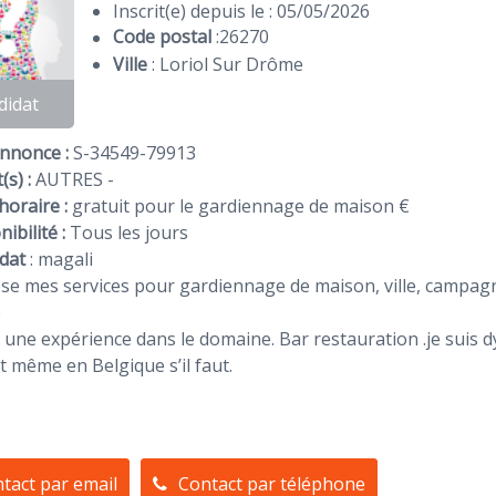
Inscrit(e) depuis le : 05/05/2026
Code postal
:
26270
Ville
: Loriol Sur Drôme
didat
Annonce :
S-34549-79913
(s) :
AUTRES -
horaire :
gratuit pour le gardiennage de maison €
ibilité :
Tous les jours
dat
:
magali
se mes services pour gardiennage de maison, ville, campagne, 
e
si une expérience dans le domaine. Bar restauration .je suis 
t même en Belgique s’il faut.
tact par email
Contact par téléphone