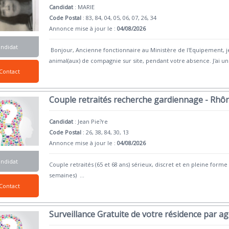
Candidat
:
MARIE
Code Postal
: 83, 84, 04, 05, 06, 07, 26, 34
Annonce mise à jour le :
04/08/2026
andidat
Bonjour, Ancienne fonctionnaire au Ministère de l'Equipement, j
animal(aux) de compagnie sur site, pendant votre absence. J'ai un
Contact
Couple retraités recherche gardiennage - Rhô
Candidat
:
Jean Pie?re
Code Postal
: 26, 38, 84, 30, 13
Annonce mise à jour le :
04/08/2026
andidat
Couple retraités (65 et 68 ans) sérieux, discret et en pleine fo
semaines)
...
Contact
Surveillance Gratuite de votre résidence par a