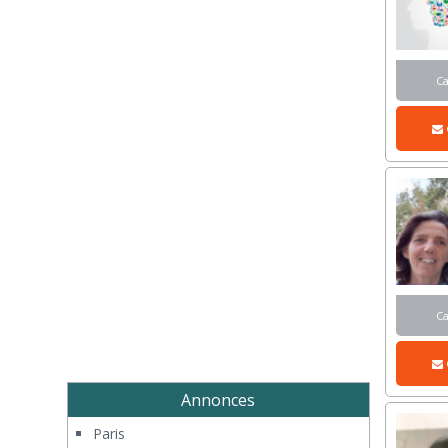
C
C
Annonces
Paris