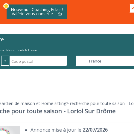
P
Nouveau ! Coaching Eclair !
Valérie vous conseille
te
isponibles sur toute la France
?
>
Gardien de maison et Home sitting
recherche pour toute saison - Lo
che pour toute saison - Loriol Sur Drôme
Annonce mise à jour le
22/07/2026