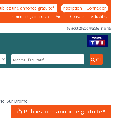
ubliez une annonce gratuite*
Inscription
Connexion
Comment ça marche ?
Aide
Conseils
Actualités
08 août 2026 : 442562 inscrits
Ok
riol Sur Drôme
Publiez une annonce gratuite*