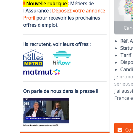
!!
N
ouvelle rubrique
:
Métiers de
l'Assurance :
Déposez votre annonce
Profi
l
pour recevoir les prochaines
offres d'emploi.
Can
Réf. 
Ils recrutent, voir leurs offres :
Statut
Tarif 
Dispon
Candi
je propo
sérieus
j’ai aus
On parle de nous dans la presse !!
France e
Con