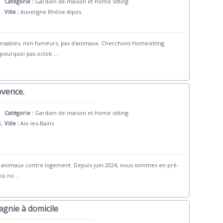
Catégorie :
Gardien de maison et Home sitting
Ville :
Auvergne Rhône Alpes
onsables, non fumeurs, pas d'animaux. Cherchons Homesitting
pourquoi pas octob
...
ovence.
Catégorie :
Gardien de maison et Home sitting
8,
Ville :
Aix-les-Bains
et animaux contre logement. Depuis juin 2024, nous sommes en pré-
 où no
...
agnie à domicile