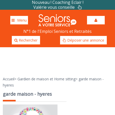
Nouveau ! Coaching Eclair !
Valérie vous conseille
Menu
N°1 de l'Emploi Seniors et Retraités
Rechercher
Déposer une annonce
Accueil
>
Gardien de maison et Home sitting
>
garde maison -
hyeres
garde maison - hyeres