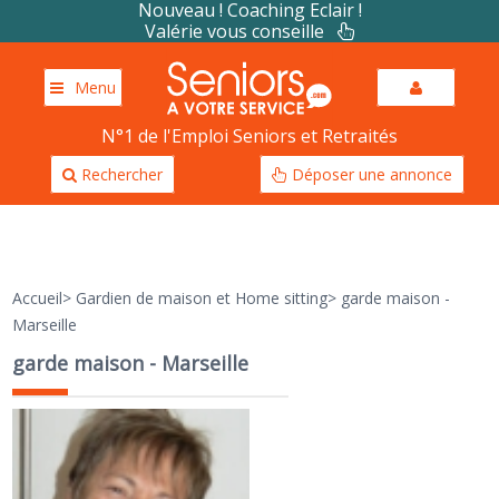
Nouveau ! Coaching Eclair !
Valérie vous conseille
Menu
N°1 de l'Emploi Seniors et Retraités
Rechercher
Déposer une annonce
Accueil
>
Gardien de maison et Home sitting
>
garde maison -
Marseille
garde maison - Marseille