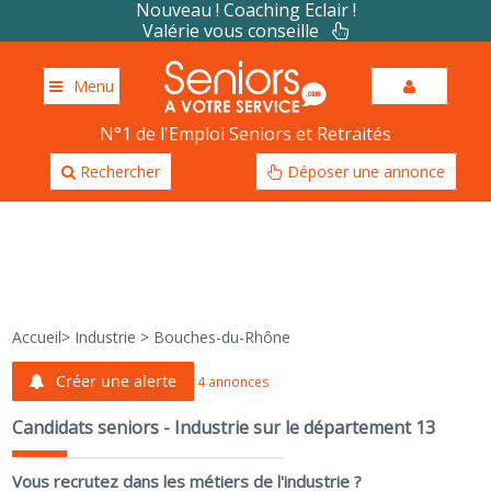
Nouveau ! Coaching Eclair !
Valérie vous conseille
Menu
N°1 de l'Emploi Seniors et Retraités
Rechercher
Déposer une annonce
Accueil
>
Industrie
>
Bouches-du-Rhône
Créer une alerte
4 annonces
Candidats seniors - Industrie sur le département 13
Vous recrutez dans les métiers de l'industrie ?