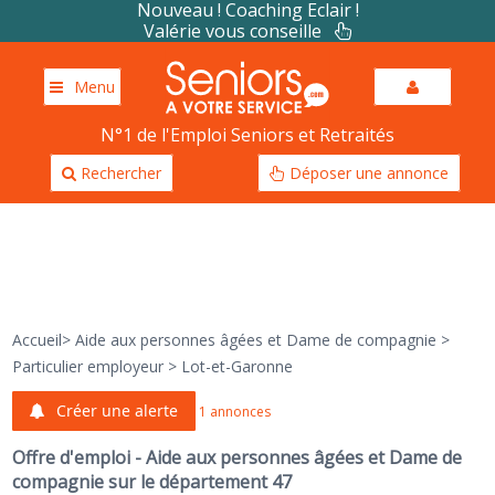
Nouveau ! Coaching Eclair !
Valérie vous conseille
Menu
N°1 de l'Emploi Seniors et Retraités
Rechercher
Déposer une annonce
Accueil
>
Aide aux personnes âgées et Dame de compagnie
>
Particulier employeur
>
Lot-et-Garonne
Créer une alerte
1 annonces
Offre d'emploi - Aide aux personnes âgées et Dame de
compagnie sur le département 47