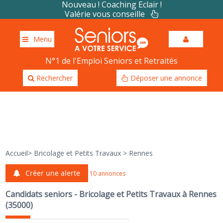
Nouveau ! Coaching Eclair !
Valérie vous conseille
Menu
N°1 de l'Emploi Seniors et Retraités
Rechercher
Déposer une annonce
Accueil
>
Bricolage et Petits Travaux
>
Rennes
Créer une alerte
10 annonces
Candidats seniors - Bricolage et Petits Travaux à Rennes
(35000)