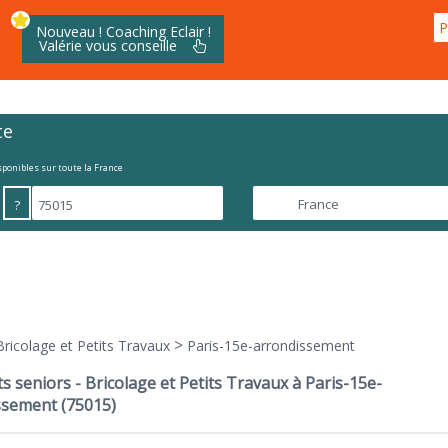
P
Nouveau ! Coaching Eclair !
Valérie vous conseille
te
isponibles sur toute la France
?
>
Bricolage et Petits Travaux
Paris-15e-arrondissement
s seniors - Bricolage et Petits Travaux à Paris-15e-
ssement (75015)