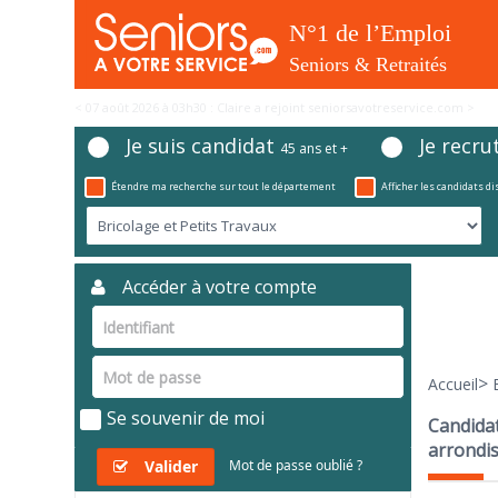
< 07 août 2026 à 03h25 : Idriss a rejoint seniorsavotreservice.com >
Je suis candidat
Je recru
45 ans et +
Étendre ma recherche sur tout le département
Afficher les candidats d
Accéder à votre compte
>
Accueil
Se souvenir de moi
Candidat
arrondi
Valider
Mot de passe oublié ?