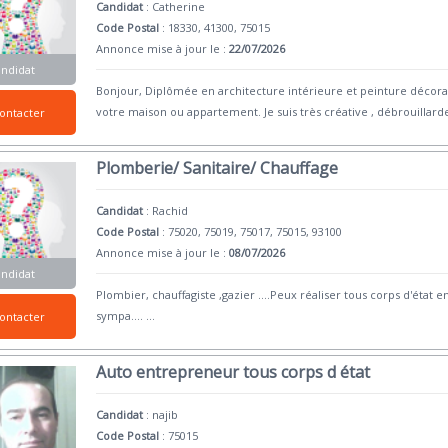
Candidat
:
Catherine
Code Postal
: 18330, 41300, 75015
Annonce mise à jour le :
22/07/2026
andidat
Bonjour, Diplômée en architecture intérieure et peinture décorati
votre maison ou appartement. Je suis très créative , débrouillard
ontacter
Plomberie/ Sanitaire/ Chauffage
Candidat
:
Rachid
Code Postal
: 75020, 75019, 75017, 75015, 93100
Annonce mise à jour le :
08/07/2026
andidat
Plombier, chauffagiste ,gazier ....Peux réaliser tous corps d'état 
sympa....
...
ontacter
Auto entrepreneur tous corps d état
Candidat
:
najib
Code Postal
: 75015