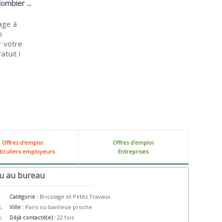
ombier ...
age à
n
r votre
atuit !
Offres d'emploi
Offres d'emploi
ticuliers employeurs
Entreprises
ou au bureau
Catégorie :
Bricolage et Petits Travaux
8,
Ville :
Paris ou banlieue proche
8,
Déjà contacté(e) :
22 fois