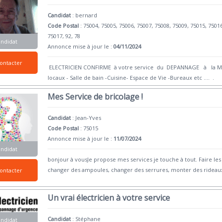
Candidat
:
bernard
Code Postal
: 75004, 75005, 75006, 75007, 75008, 75009, 75015, 7501
75017, 92, 78
andidat
Annonce mise à jour le :
04/11/2024
ontacter
ELECTRICIEN CONFIRME à votre service du DEPANNAGE à la MIS
locaux - Salle de bain -Cuisine- Espace de Vie -Bureaux etc .... 
Mes Service de bricolage !
Candidat
:
Jean-Yves
Code Postal
: 75015
Annonce mise à jour le :
11/07/2024
andidat
bonjour à vousJe propose mes services je touche à tout. Faire le
changer des ampoules, changer des serrures, monter des rideaux
ontacter
Un vrai électricien à votre service
Candidat
:
Stéphane
andidat