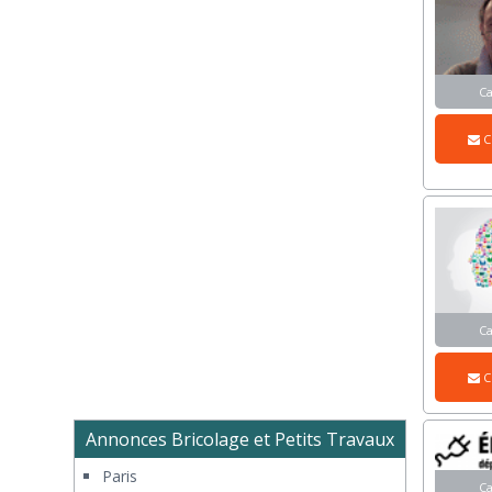
C
C
C
C
Annonces Bricolage et Petits Travaux
Paris
C