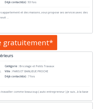
Déjà contacté(e) :
93 fois
s appartement et des maisons ,vous propose ses services avec des
 revê
...
e gratuitement*
térieurs
Catégorie :
Bricolage et Petits Travaux
8,
Ville :
PARIS ET BANLIEUE PROCHE
Déjà contacté(e) :
7 fois
r à travailler comme beaucoup.( auto entrepreneur ).Je suis , à la base
.