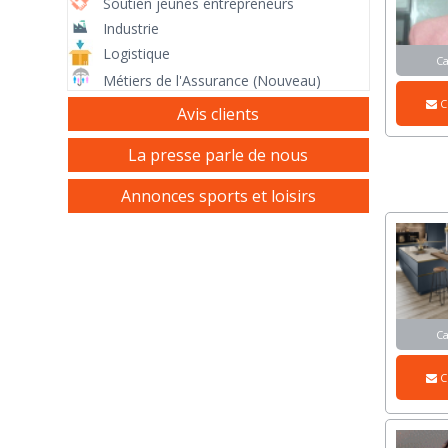
Soutien jeunes entrepreneurs
Industrie
Logistique
C
Métiers de l'Assurance (Nouveau)
C
Avis clients
La presse parle de nous
Annonces sports et loisirs
C
C