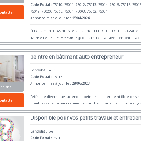
Code Postal
: 75010, 75011, 75012, 75013, 75014, 75015, 75016, 7501
75019, 75020, 75005, 75004, 75003, 75002, 75001
ontacter
Annonce mise à jour le :
15/04/2024
ÉLECTRICIEN 39 ANNÉES D'EXPÉRIENCE EFFECTUE TOUT TRAVAUX 
.MISE A LA TERRE IMMEUBLE (piquet terre a la cave+remonté câbl
peintre en bâtiment auto entrepreneur
Candidat
:
hentati
Code Postal
: 75015
Annonce mise à jour le :
28/06/2023
andidat
j'effectue divers travaux enduit peinture papier peint fibre de 
ontacter
meubles salle de bain cabine de douche cuisine placo porte a ga
Disponible pour vos petits travaux et entretie
Candidat
:
Joel
Code Postal
: 75015