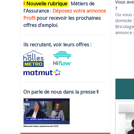
Vous avez
!!
N
ouvelle rubrique
:
Métiers de
?
l'Assurance :
Déposez votre annonce
Ou vous 
Profi
l
pour recevoir les prochaines
domicile
offres d'emploi.
Bricolage
annonce e
Ils recrutent, voir leurs offres :
On parle de nous dans la presse !!