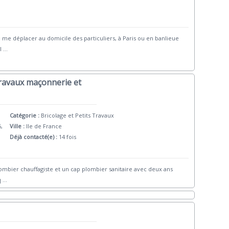
 me déplacer au domicile des particuliers, à Paris ou en banlieue
l
...
 travaux maçonnerie et
Catégorie :
Bricolage et Petits Travaux
6,
Ville :
Ile de France
Déjà contacté(e) :
14 fois
plombier chauffagiste et un cap plombier sanitaire avec deux ans
q
...