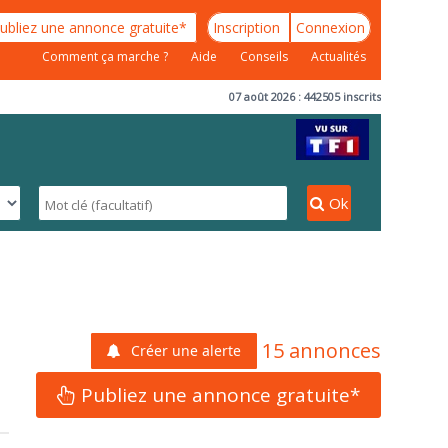
ubliez une annonce gratuite*
Inscription
Connexion
Comment ça marche ?
Aide
Conseils
Actualités
07 août 2026 : 442505 inscrits
Ok
15 annonces
Créer une alerte
Publiez une annonce gratuite*