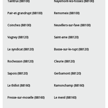
Taintrux (88100)
Nayemont-les-fosses (88100)
Pair-et-grandrupt (88100)
Remomeix (88100)
Coinches (88100)
Neuvillers-sur-fave (88100)
Vagney (88120)
Saint-ame (88120)
Le syndicat (88120)
Basse-sur-le-rupt (88120)
Rochesson (88120)
Cleurie (88120)
Sapois (88120)
Gerbamont (88120)
Le thillot (88160)
Ramonchamp (88160)
Fresse-sur-moselle (88160)
Le menil (88160)