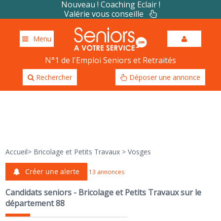
Nouveau ! Coaching Eclair !
Valérie vous conseille
Menu
N°1 de l'Emploi Seniors et Retraités
Rechercher
Déposer une annonce
Accueil
>
Bricolage et Petits Travaux
>
Vosges
Créer une alerte
13 annonces
Candidats seniors - Bricolage et Petits Travaux sur le
département 88