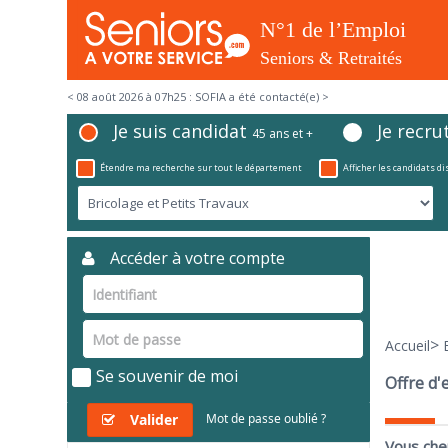
< 08 août 2026 à 07h25 : SOFIA a été contacté(e) >
Je suis candidat
Je recru
45 ans et +
Étendre ma recherche sur tout le département
Afficher les candidats d
Accéder à votre compte
>
Accueil
Se souvenir de moi
Offre d'
Valider
Mot de passe oublié ?
Vous che