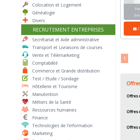
Colocation et Logement
Par
Généalogie
Em
Divers
C
RECRUTEMENT ENTREPRISES
Secrétariat et Aide administrative
Transport et Livraisons de courses
Vente et Télémarketing
1
Comptabilité
Commerce et Grande distribution
Test / Etude / Sondage
Offre
Hôtellerie et Tourisme
Manutention
Offres 
Métiers de la Santé
Ressources humaines
Offres
Finance
Technologies de l'information
Offres 
Marketing