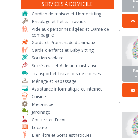
Par
SERVICES À DOMICILE
Em
Gardien de maison et Home sitting
C
Bricolage et Petits Travaux
Aide aux personnes âgées et Dame de
compagnie
Garde et Promenade d'animaux
Garde d'enfants et Baby Sitting
Soutien scolaire
Secrétariat et Aide administrative
Par
Transport et Livraisons de courses
Em
Ménage et Repassage
Assistance informatique et Internet
C
Cuisine
Mécanique
Jardinage
Couture et Tricot
Lecture
Bien-être et Soins esthétiques