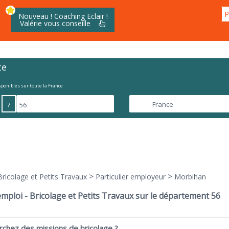
P
Nouveau ! Coaching Eclair !
Valérie vous conseille
te
isponibles sur toute la France
?
>
>
Bricolage et Petits Travaux
Particulier employeur
Morbihan
emploi - Bricolage et Petits Travaux sur le département 56
rchez des missions de bricolage ?