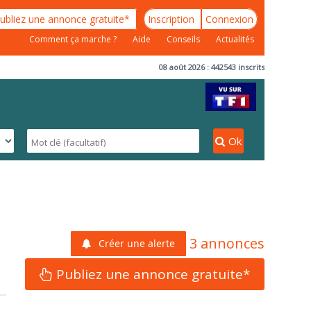
ubliez une annonce gratuite*
Inscription
Connexion
Comment ça marche ?
Aide
Conseils
Actualités
08 août 2026 : 442543 inscrits
Ok
3 annonces
Créer une alerte
Publiez une annonce gratuite*