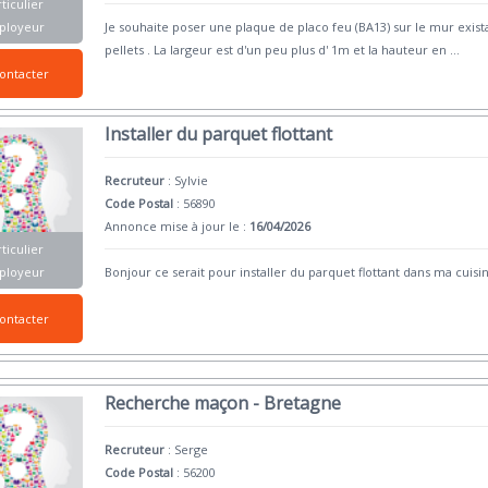
ticulier
ployeur
Je souhaite poser une plaque de placo feu (BA13) sur le mur existan
pellets . La largeur est d'un peu plus d' 1m et la hauteur en
...
ontacter
Installer du parquet flottant
Recruteur
:
Sylvie
Code Postal
: 56890
Annonce mise à jour le :
16/04/2026
ticulier
ployeur
Bonjour ce serait pour installer du parquet flottant dans ma cuisi
ontacter
Recherche maçon - Bretagne
Recruteur
:
Serge
Code Postal
: 56200