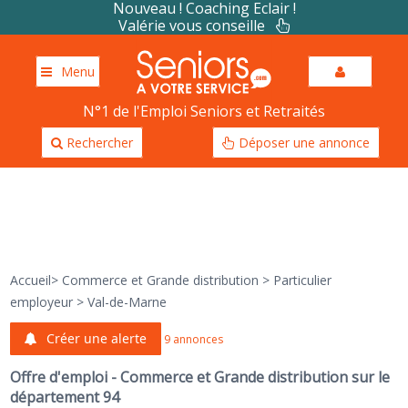
Nouveau ! Coaching Eclair !
Valérie vous conseille
Menu
N°1 de l'Emploi Seniors et Retraités
Rechercher
Déposer une annonce
Accueil
>
Commerce et Grande distribution
>
Particulier
employeur
>
Val-de-Marne
Créer une alerte
9 annonces
Offre d'emploi - Commerce et Grande distribution sur le
département 94