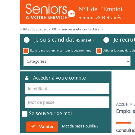
< 08 août 2026 à 07h08 : Francois a été contacté(e) >
Je suis candidat
Je recru
45 ans et +
Étendre ma recherche sur tout le département
Afficher les candidats d
Accéder à votre compte
>
Accueil
Emploi s
Se souvenir de moi
Valider
Mot de passe oublié ?
Consulte