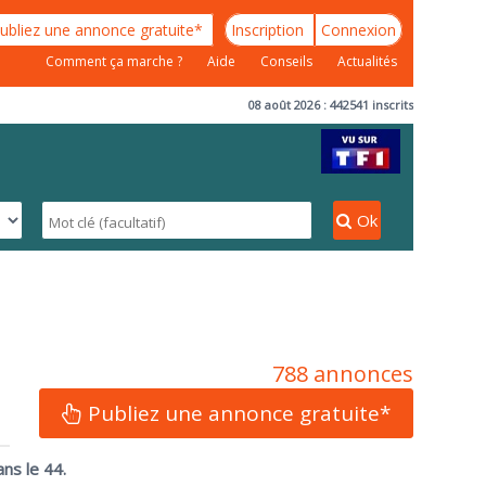
ubliez une annonce gratuite*
Inscription
Connexion
Comment ça marche ?
Aide
Conseils
Actualités
08 août 2026 : 442541 inscrits
Ok
788 annonces
Publiez une annonce gratuite*
ns le 44.