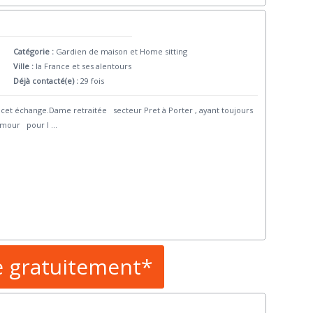
Catégorie :
Gardien de maison et Home sitting
Ville :
la France et ses alentours
Déjà contacté(e) :
29 fois
 échange.Dame retraitée secteur Pret à Porter , ayant toujours
amour pour l
...
e gratuitement*