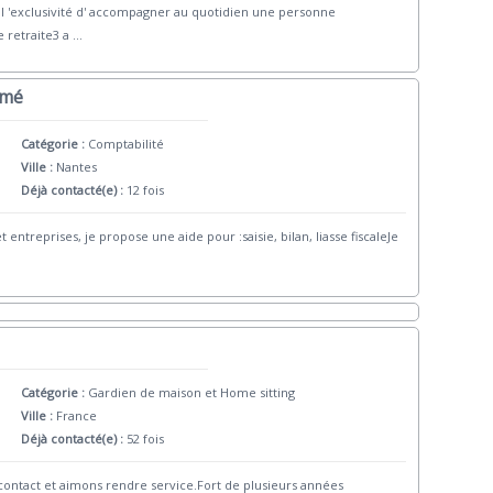
r l 'exclusivité d' accompagner au quotidien une personne
 retraite3 a
...
ômé
Catégorie :
Comptabilité
Ville :
Nantes
Déjà contacté(e) :
12 fois
entreprises, je propose une aide pour :saisie, bilan, liasse fiscaleJe
Catégorie :
Gardien de maison et Home sitting
Ville :
France
Déjà contacté(e) :
52 fois
contact et aimons rendre service.Fort de plusieurs années