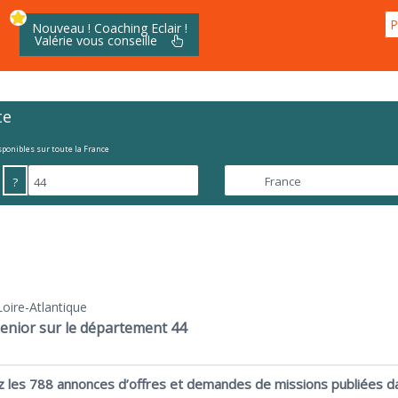
P
Nouveau ! Coaching Eclair !
Valérie vous conseille
te
isponibles sur toute la France
?
Loire-Atlantique
enior sur le département 44
z les 788 annonces d’offres et demandes de missions publiées da