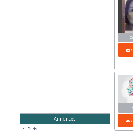
C
C
C
Annonces
C
Paris