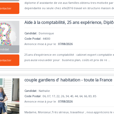
diplome d' assistante de vie aux familles obtenu tres motivée pa
dependante ou seule chez elle2016 travail en structure maison de
ontacter
Aide à la comptabilité, 25 ans expérience, Dipl
Candidat
:
Dominique
Code Postal
: 44000
Annonce mise à jour le :
07/08/2026
andidat
25 ans d'expérience en comptabilité : cabinet expert comptable et 
puis aussi vous aider pour : business plan, coûts et prix de re
...
ontacter
couple gardiens d' habitation - toute la France
Candidat
:
Nathalie
Code Postal
: 06, 07, 17, 22, 26, 34, 40, 44, 64, 66, 83, 85
Annonce mise à jour le :
07/08/2026
Madame, Monsieur,Très sérieux, travailleur , nous apprécions le 