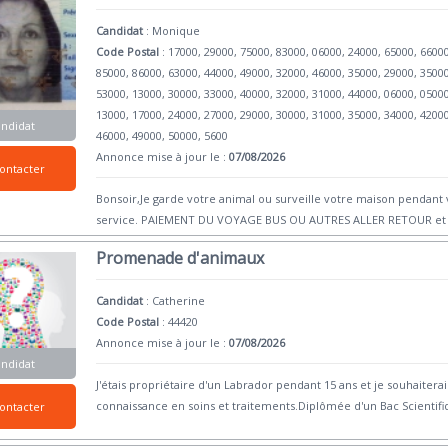
Candidat
:
Monique
Code Postal
: 17000, 29000, 75000, 83000, 06000, 24000, 65000, 6600
85000, 86000, 63000, 44000, 49000, 32000, 46000, 35000, 29000, 3500
53000, 13000, 30000, 33000, 40000, 32000, 31000, 44000, 06000, 0500
13000, 17000, 24000, 27000, 29000, 30000, 31000, 35000, 34000, 4200
andidat
46000, 49000, 50000, 5600
Annonce mise à jour le :
07/08/2026
ontacter
Bonsoir,Je garde votre animal ou surveille votre maison pendant v
service. PAIEMENT DU VOYAGE BUS OU AUTRES ALLER RETOUR et 
Promenade d'animaux
Candidat
:
Catherine
Code Postal
: 44420
Annonce mise à jour le :
07/08/2026
andidat
J'étais propriétaire d'un Labrador pendant 15 ans et je souhaite
connaissance en soins et traitements.Diplômée d'un Bac Scientifi
ontacter