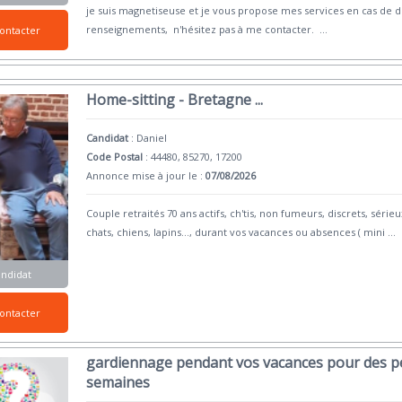
je suis magnetiseuse et je vous propose mes services en cas de 
renseignements, n'hésitez pas à me contacter.
...
ontacter
Home-sitting - Bretagne ...
Candidat
:
Daniel
Code Postal
: 44480, 85270, 17200
Annonce mise à jour le :
07/08/2026
Couple retraités 70 ans actifs, ch'tis, non fumeurs, discrets, sé
chats, chiens, lapins..., durant vos vacances ou absences ( mini
...
andidat
ontacter
gardiennage pendant vos vacances pour des pé
semaines