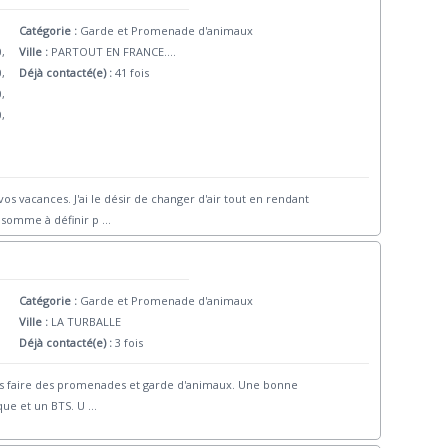
Catégorie :
Garde et Promenade d'animaux
0,
Ville :
PARTOUT EN FRANCE....
0,
Déjà contacté(e) :
41 fois
0,
0,
os vacances. J'ai le désir de changer d'air tout en rendant
somme à définir p
...
Catégorie :
Garde et Promenade d'animaux
Ville :
LA TURBALLE
Déjà contacté(e) :
3 fois
rais faire des promenades et garde d'animaux. Une bonne
que et un BTS. U
...