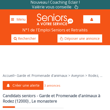
Nouveau ! Coaching Eclair !
Valérie vous conseille
Menu
N°1 de l'Emploi Seniors et Retraités
Rechercher
Déposer une annonce
Accueil
>
Garde et Promenade d'animaux
>
Aveyron
>
Rodez, ...
Créer une alerte
3 annonces
Candidats seniors - Garde et Promenade d'animaux à
Rodez (12000) , Le monastere