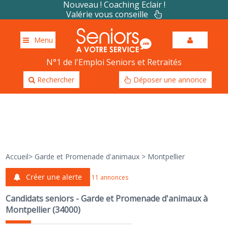
Nouveau ! Coaching Eclair !
Valérie vous conseille
Menu
N°1 de l'Emploi Seniors et Retraités
Rechercher
Déposer une annonce
Accueil
>
Garde et Promenade d'animaux
>
Montpellier
Créer une alerte
11 annonces
Candidats seniors - Garde et Promenade d'animaux à
Montpellier (34000)