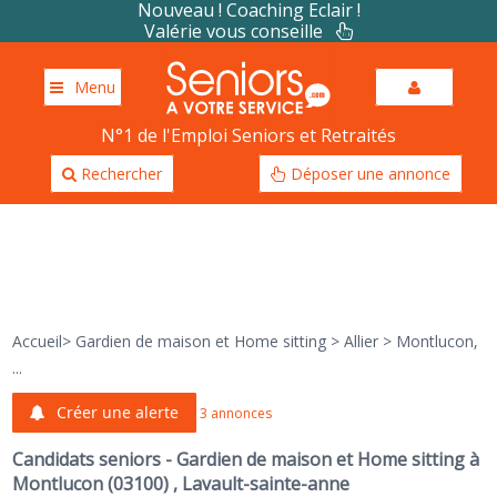
Nouveau ! Coaching Eclair !
Valérie vous conseille
Menu
N°1 de l'Emploi Seniors et Retraités
Rechercher
Déposer une annonce
Accueil
>
Gardien de maison et Home sitting
>
Allier
>
Montlucon,
...
Créer une alerte
3 annonces
Candidats seniors - Gardien de maison et Home sitting à
Montlucon (03100) , Lavault-sainte-anne