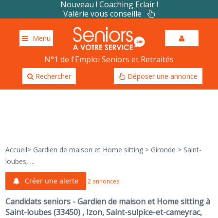
Nouveau ! Coaching Eclair !
Valérie vous conseille
Menu
N°1 de l'Emploi Seniors et Retraités
Rechercher
Déposer une annonce
Accueil
>
Gardien de maison et Home sitting
>
Gironde
>
Saint-
loubes, ...
Créer une alerte
2 annonces
Candidats seniors - Gardien de maison et Home sitting à
Saint-loubes (33450) , Izon, Saint-sulpice-et-cameyrac,