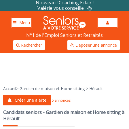
Nouveau ! Coaching Eclair !
Valérie vous conseille
Menu
N°1 de l'Emploi Seniors et Retraités
Rechercher
Déposer une annonce
Accueil
>
Gardien de maison et Home sitting
>
Hérault
Créer une alerte
5 annonces
Candidats seniors - Gardien de maison et Home sitting à
Hérault