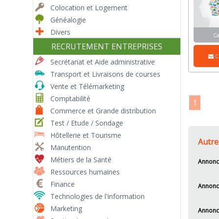
Colocation et Logement
Généalogie
Divers
C
RECRUTEMENT ENTREPRISES
C
Secrétariat et Aide administrative
Transport et Livraisons de courses
Vente et Télémarketing
Comptabilité
1
Commerce et Grande distribution
Test / Etude / Sondage
Hôtellerie et Tourisme
Autre
Manutention
Métiers de la Santé
Annonce
Ressources humaines
Finance
Annonc
Technologies de l'information
Marketing
Annonc