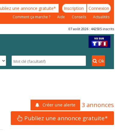
ubliez une annonce gratuite*
Inscription
Connexion
Comment ça marche ?
Aide
Conseils
Actualités
07 août 2026 : 442505 inscrits
Ok
3 annonces
Créer une alerte
Publiez une annonce gratuite*