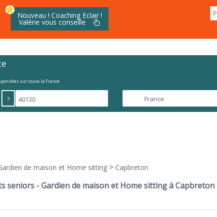
P
Nouveau ! Coaching Eclair !
Valérie vous conseille
te
isponibles sur toute la France
?
>
Gardien de maison et Home sitting
Capbreton
s seniors - Gardien de maison et Home sitting à Capbreton