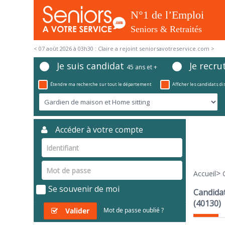
< 07 août 2026 à 03h25 : Idriss a rejoint seniorsavotreservice.com >
Je suis candidat
Je recru
45 ans et +
Étendre ma recherche sur tout le département
Afficher les candidats d
Accéder à votre compte
>
Accueil
Se souvenir de moi
Candidat
(40130)
Valider
Mot de passe oublié ?