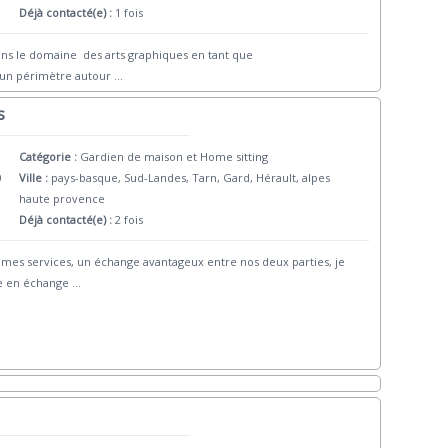
Déjà contacté(e) :
1 fois
 dans le domaine des arts graphiques en tant que
s un périmètre autour
...
s
Catégorie :
Gardien de maison et Home sitting
0
Ville :
pays-basque, Sud-Landes, Tarn, Gard, Hérault, alpes
haute provence
Déjà contacté(e) :
2 fois
mes services, un échange avantageux entre nos deux parties, je
me en échange
...